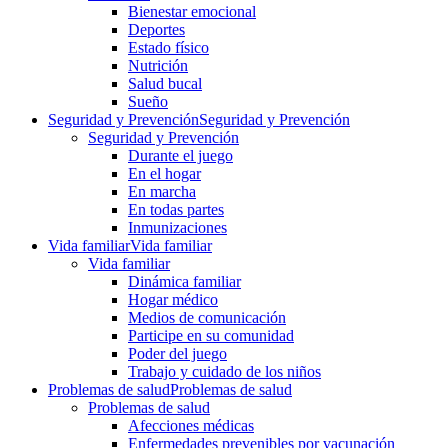
Bienestar emocional
Deportes
Estado físico
Nutrición
Salud bucal
Sueño
Seguridad y Prevención
Seguridad y Prevención
Seguridad y Prevención
Durante el juego
En el hogar
En marcha
En todas partes
Inmunizaciones
Vida familiar
Vida familiar
Vida familiar
Dinámica familiar
Hogar médico
Medios de comunicación
Participe en su comunidad
Poder del juego
Trabajo y cuidado de los niños
Problemas de salud
Problemas de salud
Problemas de salud
Afecciones médicas
Enfermedades prevenibles por vacunación