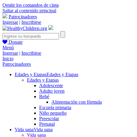
Omitir los comandos de cinta
Saltar al contenido principal
Patrocinadores
Ingresar
|
Inscribirse
Donate
Menú
Ingresar
|
Inscribirse
Inicio
Patrocinadores
Edades y Etapas
Edades y Etapas
Edades y Etapas
Adolescente
Adulto joven
Bebé
Alimentación con fórmula
Escuela primaria
Niño pequeño
Preescolar
Prenatal
Vida sana
Vida sana
Vida sana