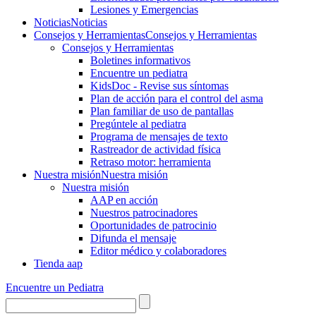
Lesiones y Emergencias
Noticias
Noticias
Consejos y Herramientas
Consejos y Herramientas
Consejos y Herramientas
Boletines informativos
Encuentre un pediatra
KidsDoc - Revise sus síntomas
Plan de acción para el control del asma
Plan familiar de uso de pantallas
Pregúntele al pediatra
Programa de mensajes de texto
Rastre​​ador de activida​d física
Retraso motor: herramienta
Nuestra misión
Nuestra misión
Nuestra misión
AAP en acción
Nuestros patrocinadores
Oportunidades de patrocinio
Difunda el mensaje
Editor médico y colaboradores
Tienda aap
Encuentre un Pediatra