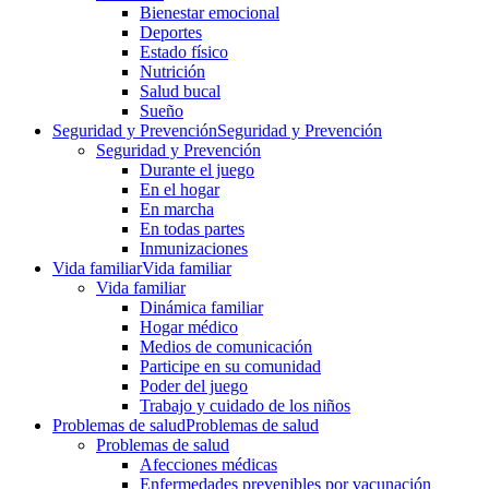
Bienestar emocional
Deportes
Estado físico
Nutrición
Salud bucal
Sueño
Seguridad y Prevención
Seguridad y Prevención
Seguridad y Prevención
Durante el juego
En el hogar
En marcha
En todas partes
Inmunizaciones
Vida familiar
Vida familiar
Vida familiar
Dinámica familiar
Hogar médico
Medios de comunicación
Participe en su comunidad
Poder del juego
Trabajo y cuidado de los niños
Problemas de salud
Problemas de salud
Problemas de salud
Afecciones médicas
Enfermedades prevenibles por vacunación