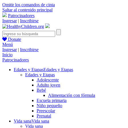
Omitir los comandos de cinta
Saltar al contenido principal
Patrocinadores
Ingresar
|
Inscribirse
Donate
Menú
Ingresar
|
Inscribirse
Inicio
Patrocinadores
Edades y Etapas
Edades y Etapas
Edades y Etapas
Adolescente
Adulto joven
Bebé
Alimentación con fórmula
Escuela primaria
Niño pequeño
Preescolar
Prenatal
Vida sana
Vida sana
Vida sana