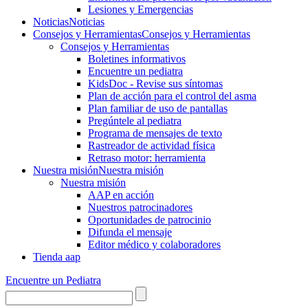
Lesiones y Emergencias
Noticias
Noticias
Consejos y Herramientas
Consejos y Herramientas
Consejos y Herramientas
Boletines informativos
Encuentre un pediatra
KidsDoc - Revise sus síntomas
Plan de acción para el control del asma
Plan familiar de uso de pantallas
Pregúntele al pediatra
Programa de mensajes de texto
Rastre​​ador de activida​d física
Retraso motor: herramienta
Nuestra misión
Nuestra misión
Nuestra misión
AAP en acción
Nuestros patrocinadores
Oportunidades de patrocinio
Difunda el mensaje
Editor médico y colaboradores
Tienda aap
Encuentre un Pediatra