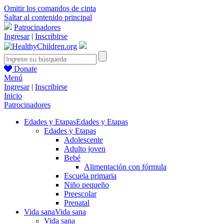
Omitir los comandos de cinta
Saltar al contenido principal
Patrocinadores
Ingresar
|
Inscribirse
Donate
Menú
Ingresar
|
Inscribirse
Inicio
Patrocinadores
Edades y Etapas
Edades y Etapas
Edades y Etapas
Adolescente
Adulto joven
Bebé
Alimentación con fórmula
Escuela primaria
Niño pequeño
Preescolar
Prenatal
Vida sana
Vida sana
Vida sana