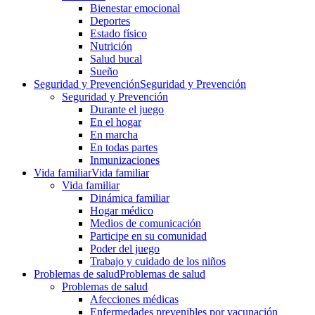
Bienestar emocional
Deportes
Estado físico
Nutrición
Salud bucal
Sueño
Seguridad y Prevención
Seguridad y Prevención
Seguridad y Prevención
Durante el juego
En el hogar
En marcha
En todas partes
Inmunizaciones
Vida familiar
Vida familiar
Vida familiar
Dinámica familiar
Hogar médico
Medios de comunicación
Participe en su comunidad
Poder del juego
Trabajo y cuidado de los niños
Problemas de salud
Problemas de salud
Problemas de salud
Afecciones médicas
Enfermedades prevenibles por vacunación