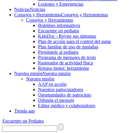
Lesiones y Emergencias
Noticias
Noticias
Consejos y Herramientas
Consejos y Herramientas
Consejos y Herramientas
Boletines informativos
Encuentre un pediatra
KidsDoc - Revise sus síntomas
Plan de acción para el control del asma
Plan familiar de uso de pantallas
Pregúntele al pediatra
Programa de mensajes de texto
Rastre​​ador de activida​d física
Retraso motor: herramienta
Nuestra misión
Nuestra misión
Nuestra misión
AAP en acción
Nuestros patrocinadores
Oportunidades de patrocinio
Difunda el mensaje
Editor médico y colaboradores
Tienda aap
Encuentre un Pediatra