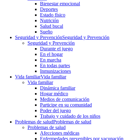
Bienestar emocional
Deportes
Estado físico
Nutrición
Salud bucal
Sueño
Seguridad y Prevención
Seguridad y Prevención
Seguridad y Prevención
Durante el juego
En el hogar
En marcha
En todas partes
Inmunizaciones
Vida familiar
Vida familiar
Vida familiar
Dinámica familiar
Hogar médico
Medios de comunicación
Participe en su comunidad
Poder del juego
Trabajo y cuidado de los niños
Problemas de salud
Problemas de salud
Problemas de salud
Afecciones médicas
Enfermedades prevenibles por vacunación