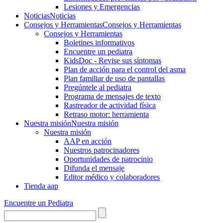
Lesiones y Emergencias
Noticias
Noticias
Consejos y Herramientas
Consejos y Herramientas
Consejos y Herramientas
Boletines informativos
Encuentre un pediatra
KidsDoc - Revise sus síntomas
Plan de acción para el control del asma
Plan familiar de uso de pantallas
Pregúntele al pediatra
Programa de mensajes de texto
Rastre​​ador de activida​d física
Retraso motor: herramienta
Nuestra misión
Nuestra misión
Nuestra misión
AAP en acción
Nuestros patrocinadores
Oportunidades de patrocinio
Difunda el mensaje
Editor médico y colaboradores
Tienda aap
Encuentre un Pediatra