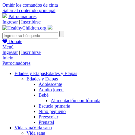
Omitir los comandos de cinta
Saltar al contenido principal
Patrocinadores
Ingresar
|
Inscribirse
Donate
Menú
Ingresar
|
Inscribirse
Inicio
Patrocinadores
Edades y Etapas
Edades y Etapas
Edades y Etapas
Adolescente
Adulto joven
Bebé
Alimentación con fórmula
Escuela primaria
Niño pequeño
Preescolar
Prenatal
Vida sana
Vida sana
Vida sana