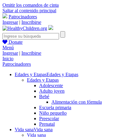
Omitir los comandos de cinta
Saltar al contenido principal
Patrocinadores
Ingresar
|
Inscribirse
Donate
Menú
Ingresar
|
Inscribirse
Inicio
Patrocinadores
Edades y Etapas
Edades y Etapas
Edades y Etapas
Adolescente
Adulto joven
Bebé
Alimentación con fórmula
Escuela primaria
Niño pequeño
Preescolar
Prenatal
Vida sana
Vida sana
Vida sana