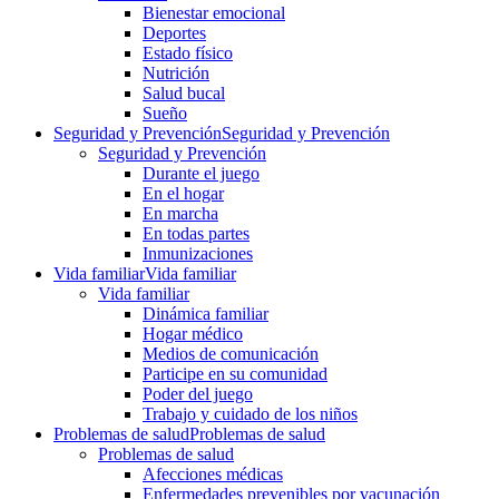
Bienestar emocional
Deportes
Estado físico
Nutrición
Salud bucal
Sueño
Seguridad y Prevención
Seguridad y Prevención
Seguridad y Prevención
Durante el juego
En el hogar
En marcha
En todas partes
Inmunizaciones
Vida familiar
Vida familiar
Vida familiar
Dinámica familiar
Hogar médico
Medios de comunicación
Participe en su comunidad
Poder del juego
Trabajo y cuidado de los niños
Problemas de salud
Problemas de salud
Problemas de salud
Afecciones médicas
Enfermedades prevenibles por vacunación