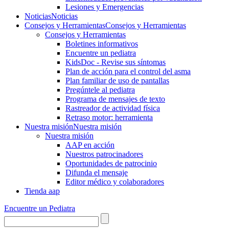
Lesiones y Emergencias
Noticias
Noticias
Consejos y Herramientas
Consejos y Herramientas
Consejos y Herramientas
Boletines informativos
Encuentre un pediatra
KidsDoc - Revise sus síntomas
Plan de acción para el control del asma
Plan familiar de uso de pantallas
Pregúntele al pediatra
Programa de mensajes de texto
Rastre​​ador de activida​d física
Retraso motor: herramienta
Nuestra misión
Nuestra misión
Nuestra misión
AAP en acción
Nuestros patrocinadores
Oportunidades de patrocinio
Difunda el mensaje
Editor médico y colaboradores
Tienda aap
Encuentre un Pediatra