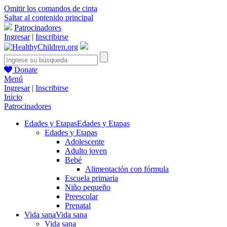
Omitir los comandos de cinta
Saltar al contenido principal
Patrocinadores
Ingresar
|
Inscribirse
Donate
Menú
Ingresar
|
Inscribirse
Inicio
Patrocinadores
Edades y Etapas
Edades y Etapas
Edades y Etapas
Adolescente
Adulto joven
Bebé
Alimentación con fórmula
Escuela primaria
Niño pequeño
Preescolar
Prenatal
Vida sana
Vida sana
Vida sana