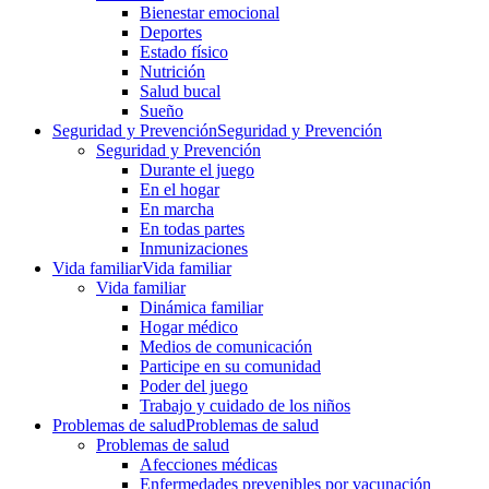
Bienestar emocional
Deportes
Estado físico
Nutrición
Salud bucal
Sueño
Seguridad y Prevención
Seguridad y Prevención
Seguridad y Prevención
Durante el juego
En el hogar
En marcha
En todas partes
Inmunizaciones
Vida familiar
Vida familiar
Vida familiar
Dinámica familiar
Hogar médico
Medios de comunicación
Participe en su comunidad
Poder del juego
Trabajo y cuidado de los niños
Problemas de salud
Problemas de salud
Problemas de salud
Afecciones médicas
Enfermedades prevenibles por vacunación