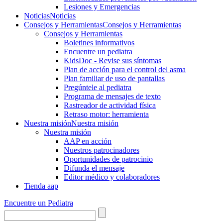
Lesiones y Emergencias
Noticias
Noticias
Consejos y Herramientas
Consejos y Herramientas
Consejos y Herramientas
Boletines informativos
Encuentre un pediatra
KidsDoc - Revise sus síntomas
Plan de acción para el control del asma
Plan familiar de uso de pantallas
Pregúntele al pediatra
Programa de mensajes de texto
Rastre​​ador de activida​d física
Retraso motor: herramienta
Nuestra misión
Nuestra misión
Nuestra misión
AAP en acción
Nuestros patrocinadores
Oportunidades de patrocinio
Difunda el mensaje
Editor médico y colaboradores
Tienda aap
Encuentre un Pediatra