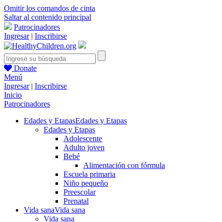
Omitir los comandos de cinta
Saltar al contenido principal
Patrocinadores
Ingresar
|
Inscribirse
Donate
Menú
Ingresar
|
Inscribirse
Inicio
Patrocinadores
Edades y Etapas
Edades y Etapas
Edades y Etapas
Adolescente
Adulto joven
Bebé
Alimentación con fórmula
Escuela primaria
Niño pequeño
Preescolar
Prenatal
Vida sana
Vida sana
Vida sana