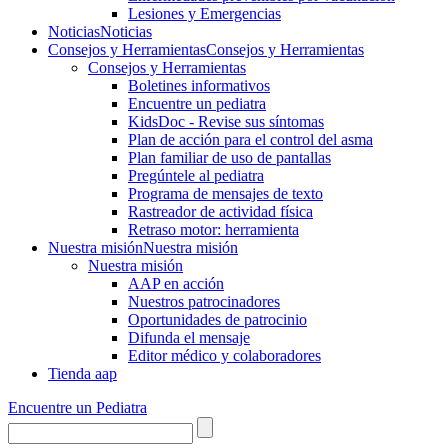
Lesiones y Emergencias
Noticias
Noticias
Consejos y Herramientas
Consejos y Herramientas
Consejos y Herramientas
Boletines informativos
Encuentre un pediatra
KidsDoc - Revise sus síntomas
Plan de acción para el control del asma
Plan familiar de uso de pantallas
Pregúntele al pediatra
Programa de mensajes de texto
Rastre​​ador de activida​d física
Retraso motor: herramienta
Nuestra misión
Nuestra misión
Nuestra misión
AAP en acción
Nuestros patrocinadores
Oportunidades de patrocinio
Difunda el mensaje
Editor médico y colaboradores
Tienda aap
Encuentre un Pediatra