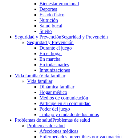
Bienestar emocional
Deportes
Estado físico
Nutrición
Salud bucal
Sueño
Seguridad y Prevención
Seguridad y Prevención
Seguridad y Prevención
Durante el juego
En el hogar
En marcha
En todas partes
Inmunizaciones
Vida familiar
Vida familiar
Vida familiar
Dinámica familiar
Hogar médico
Medios de comunicación
Participe en su comunidad
Poder del juego
Trabajo y cuidado de los niños
Problemas de salud
Problemas de salud
Problemas de salud
Afecciones médicas
Enfermedades prevenibles por vacunación