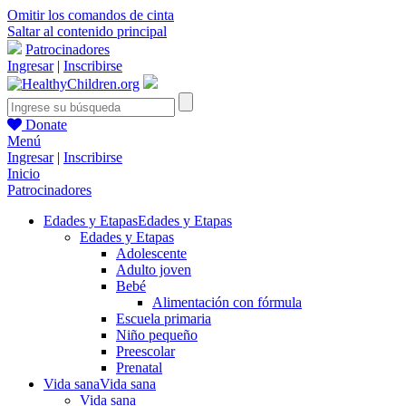
Omitir los comandos de cinta
Saltar al contenido principal
Patrocinadores
Ingresar
|
Inscribirse
Donate
Menú
Ingresar
|
Inscribirse
Inicio
Patrocinadores
Edades y Etapas
Edades y Etapas
Edades y Etapas
Adolescente
Adulto joven
Bebé
Alimentación con fórmula
Escuela primaria
Niño pequeño
Preescolar
Prenatal
Vida sana
Vida sana
Vida sana