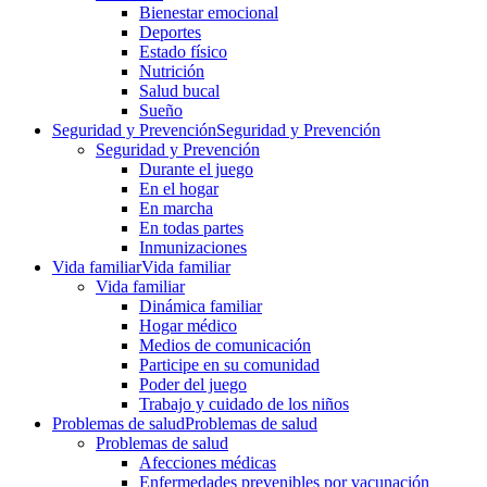
Bienestar emocional
Deportes
Estado físico
Nutrición
Salud bucal
Sueño
Seguridad y Prevención
Seguridad y Prevención
Seguridad y Prevención
Durante el juego
En el hogar
En marcha
En todas partes
Inmunizaciones
Vida familiar
Vida familiar
Vida familiar
Dinámica familiar
Hogar médico
Medios de comunicación
Participe en su comunidad
Poder del juego
Trabajo y cuidado de los niños
Problemas de salud
Problemas de salud
Problemas de salud
Afecciones médicas
Enfermedades prevenibles por vacunación