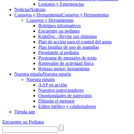
Lesiones y Emergencias
Noticias
Noticias
Consejos y Herramientas
Consejos y Herramientas
Consejos y Herramientas
Boletines informativos
Encuentre un pediatra
KidsDoc - Revise sus síntomas
Plan de acción para el control del asma
Plan familiar de uso de pantallas
Pregúntele al pediatra
Programa de mensajes de texto
Rastre​​ador de activida​d física
Retraso motor: herramienta
Nuestra misión
Nuestra misión
Nuestra misión
AAP en acción
Nuestros patrocinadores
Oportunidades de patrocinio
Difunda el mensaje
Editor médico y colaboradores
Tienda aap
Encuentre un Pediatra