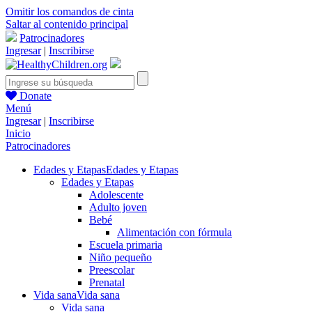
Omitir los comandos de cinta
Saltar al contenido principal
Patrocinadores
Ingresar
|
Inscribirse
Donate
Menú
Ingresar
|
Inscribirse
Inicio
Patrocinadores
Edades y Etapas
Edades y Etapas
Edades y Etapas
Adolescente
Adulto joven
Bebé
Alimentación con fórmula
Escuela primaria
Niño pequeño
Preescolar
Prenatal
Vida sana
Vida sana
Vida sana