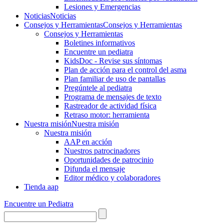
Lesiones y Emergencias
Noticias
Noticias
Consejos y Herramientas
Consejos y Herramientas
Consejos y Herramientas
Boletines informativos
Encuentre un pediatra
KidsDoc - Revise sus síntomas
Plan de acción para el control del asma
Plan familiar de uso de pantallas
Pregúntele al pediatra
Programa de mensajes de texto
Rastre​​ador de activida​d física
Retraso motor: herramienta
Nuestra misión
Nuestra misión
Nuestra misión
AAP en acción
Nuestros patrocinadores
Oportunidades de patrocinio
Difunda el mensaje
Editor médico y colaboradores
Tienda aap
Encuentre un Pediatra