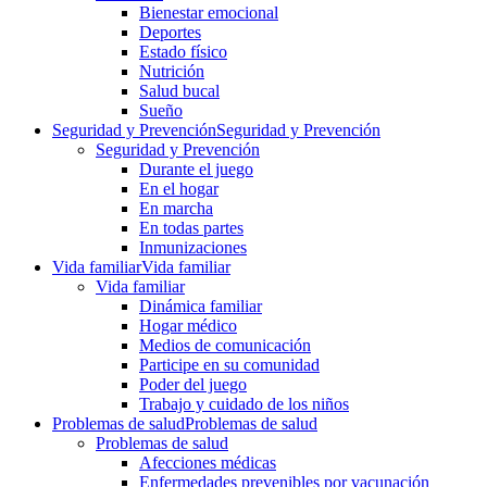
Bienestar emocional
Deportes
Estado físico
Nutrición
Salud bucal
Sueño
Seguridad y Prevención
Seguridad y Prevención
Seguridad y Prevención
Durante el juego
En el hogar
En marcha
En todas partes
Inmunizaciones
Vida familiar
Vida familiar
Vida familiar
Dinámica familiar
Hogar médico
Medios de comunicación
Participe en su comunidad
Poder del juego
Trabajo y cuidado de los niños
Problemas de salud
Problemas de salud
Problemas de salud
Afecciones médicas
Enfermedades prevenibles por vacunación