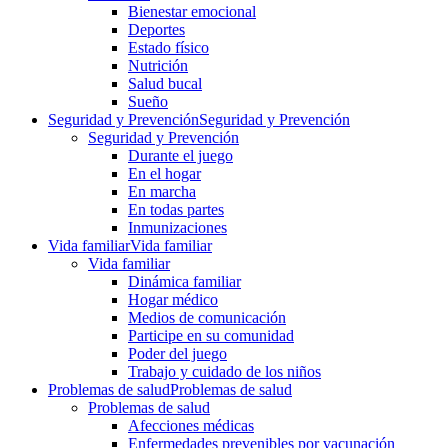
Bienestar emocional
Deportes
Estado físico
Nutrición
Salud bucal
Sueño
Seguridad y Prevención
Seguridad y Prevención
Seguridad y Prevención
Durante el juego
En el hogar
En marcha
En todas partes
Inmunizaciones
Vida familiar
Vida familiar
Vida familiar
Dinámica familiar
Hogar médico
Medios de comunicación
Participe en su comunidad
Poder del juego
Trabajo y cuidado de los niños
Problemas de salud
Problemas de salud
Problemas de salud
Afecciones médicas
Enfermedades prevenibles por vacunación