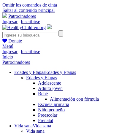
Omitir los comandos de cinta
Saltar al contenido principal
Patrocinadores
Ingresar
|
Inscribirse
Donate
Menú
Ingresar
|
Inscribirse
Inicio
Patrocinadores
Edades y Etapas
Edades y Etapas
Edades y Etapas
Adolescente
Adulto joven
Bebé
Alimentación con fórmula
Escuela primaria
Niño pequeño
Preescolar
Prenatal
Vida sana
Vida sana
Vida sana