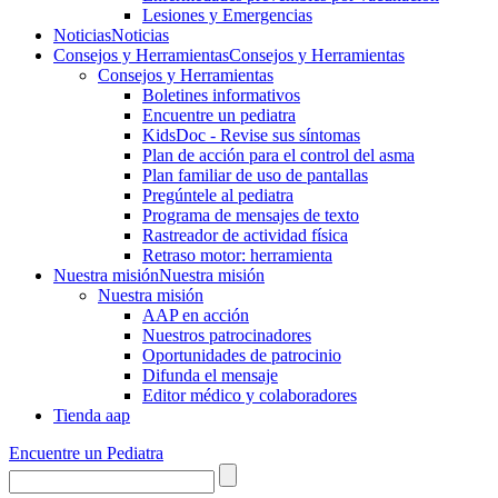
Lesiones y Emergencias
Noticias
Noticias
Consejos y Herramientas
Consejos y Herramientas
Consejos y Herramientas
Boletines informativos
Encuentre un pediatra
KidsDoc - Revise sus síntomas
Plan de acción para el control del asma
Plan familiar de uso de pantallas
Pregúntele al pediatra
Programa de mensajes de texto
Rastre​​ador de activida​d física
Retraso motor: herramienta
Nuestra misión
Nuestra misión
Nuestra misión
AAP en acción
Nuestros patrocinadores
Oportunidades de patrocinio
Difunda el mensaje
Editor médico y colaboradores
Tienda aap
Encuentre un Pediatra