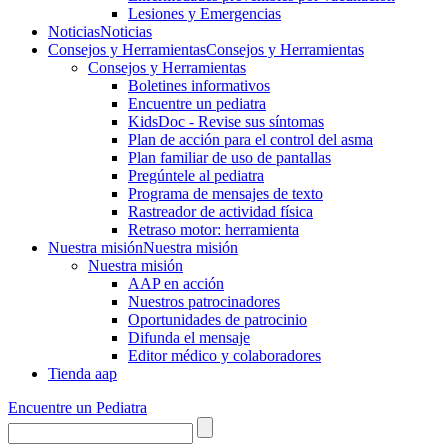
Lesiones y Emergencias
Noticias
Noticias
Consejos y Herramientas
Consejos y Herramientas
Consejos y Herramientas
Boletines informativos
Encuentre un pediatra
KidsDoc - Revise sus síntomas
Plan de acción para el control del asma
Plan familiar de uso de pantallas
Pregúntele al pediatra
Programa de mensajes de texto
Rastre​​ador de activida​d física
Retraso motor: herramienta
Nuestra misión
Nuestra misión
Nuestra misión
AAP en acción
Nuestros patrocinadores
Oportunidades de patrocinio
Difunda el mensaje
Editor médico y colaboradores
Tienda aap
Encuentre un Pediatra