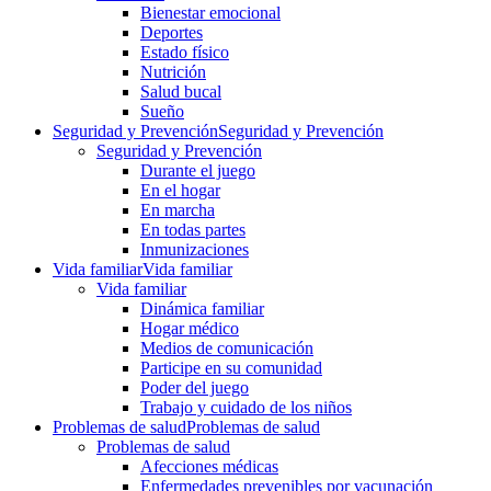
Bienestar emocional
Deportes
Estado físico
Nutrición
Salud bucal
Sueño
Seguridad y Prevención
Seguridad y Prevención
Seguridad y Prevención
Durante el juego
En el hogar
En marcha
En todas partes
Inmunizaciones
Vida familiar
Vida familiar
Vida familiar
Dinámica familiar
Hogar médico
Medios de comunicación
Participe en su comunidad
Poder del juego
Trabajo y cuidado de los niños
Problemas de salud
Problemas de salud
Problemas de salud
Afecciones médicas
Enfermedades prevenibles por vacunación