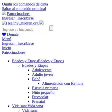
Omitir los comandos de cinta
Saltar al contenido principal
Patrocinadores
Ingresar
|
Inscribirse
Donate
Menú
Ingresar
|
Inscribirse
Inicio
Patrocinadores
Edades y Etapas
Edades y Etapas
Edades y Etapas
Adolescente
Adulto joven
Bebé
Alimentación con fórmula
Escuela primaria
Niño pequeño
Preescolar
Prenatal
Vida sana
Vida sana
Vida sana