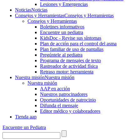
Lesiones y Emergencias
Noticias
Noticias
Consejos y Herramientas
Consejos y Herramientas
Consejos y Herramientas
Boletines informativos
Encuentre un pediatra
KidsDoc - Revise sus síntomas
Plan de acción para el control del asma
Plan familiar de uso de pantallas
Pregúntele al pediatra
Programa de mensajes de texto
Rastre​​ador de activida​d física
Retraso motor: herramienta
Nuestra misión
Nuestra misión
Nuestra misión
AAP en acción
Nuestros patrocinadores
Oportunidades de patrocinio
Difunda el mensaje
Editor médico y colaboradores
Tienda aap
Encuentre un Pediatra