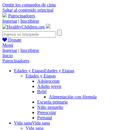
Omitir los comandos de cinta
Saltar al contenido principal
Patrocinadores
Ingresar
|
Inscribirse
Donate
Menú
Ingresar
|
Inscribirse
Inicio
Patrocinadores
Edades y Etapas
Edades y Etapas
Edades y Etapas
Adolescente
Adulto joven
Bebé
Alimentación con fórmula
Escuela primaria
Niño pequeño
Preescolar
Prenatal
Vida sana
Vida sana
Vida sana