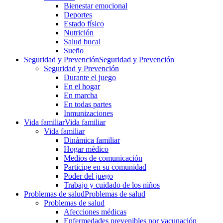
Bienestar emocional
Deportes
Estado físico
Nutrición
Salud bucal
Sueño
Seguridad y Prevención
Seguridad y Prevención
Seguridad y Prevención
Durante el juego
En el hogar
En marcha
En todas partes
Inmunizaciones
Vida familiar
Vida familiar
Vida familiar
Dinámica familiar
Hogar médico
Medios de comunicación
Participe en su comunidad
Poder del juego
Trabajo y cuidado de los niños
Problemas de salud
Problemas de salud
Problemas de salud
Afecciones médicas
Enfermedades prevenibles por vacunación