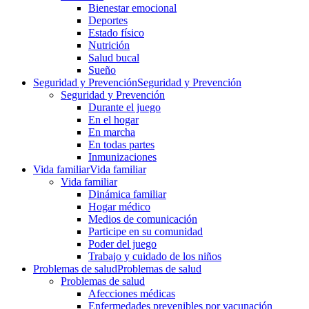
Bienestar emocional
Deportes
Estado físico
Nutrición
Salud bucal
Sueño
Seguridad y Prevención
Seguridad y Prevención
Seguridad y Prevención
Durante el juego
En el hogar
En marcha
En todas partes
Inmunizaciones
Vida familiar
Vida familiar
Vida familiar
Dinámica familiar
Hogar médico
Medios de comunicación
Participe en su comunidad
Poder del juego
Trabajo y cuidado de los niños
Problemas de salud
Problemas de salud
Problemas de salud
Afecciones médicas
Enfermedades prevenibles por vacunación