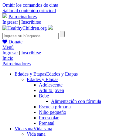
Omitir los comandos de cinta
Saltar al contenido principal
Patrocinadores
Ingresar
|
Inscribirse
Donate
Menú
Ingresar
|
Inscribirse
Inicio
Patrocinadores
Edades y Etapas
Edades y Etapas
Edades y Etapas
Adolescente
Adulto joven
Bebé
Alimentación con fórmula
Escuela primaria
Niño pequeño
Preescolar
Prenatal
Vida sana
Vida sana
Vida sana