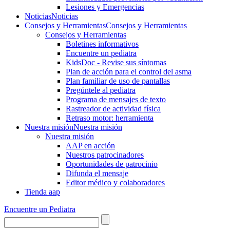
Lesiones y Emergencias
Noticias
Noticias
Consejos y Herramientas
Consejos y Herramientas
Consejos y Herramientas
Boletines informativos
Encuentre un pediatra
KidsDoc - Revise sus síntomas
Plan de acción para el control del asma
Plan familiar de uso de pantallas
Pregúntele al pediatra
Programa de mensajes de texto
Rastre​​ador de activida​d física
Retraso motor: herramienta
Nuestra misión
Nuestra misión
Nuestra misión
AAP en acción
Nuestros patrocinadores
Oportunidades de patrocinio
Difunda el mensaje
Editor médico y colaboradores
Tienda aap
Encuentre un Pediatra