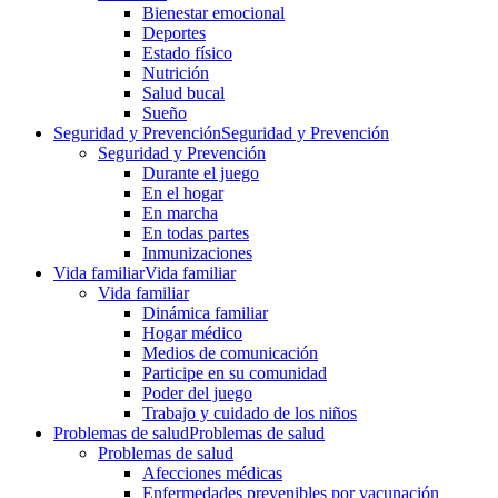
Bienestar emocional
Deportes
Estado físico
Nutrición
Salud bucal
Sueño
Seguridad y Prevención
Seguridad y Prevención
Seguridad y Prevención
Durante el juego
En el hogar
En marcha
En todas partes
Inmunizaciones
Vida familiar
Vida familiar
Vida familiar
Dinámica familiar
Hogar médico
Medios de comunicación
Participe en su comunidad
Poder del juego
Trabajo y cuidado de los niños
Problemas de salud
Problemas de salud
Problemas de salud
Afecciones médicas
Enfermedades prevenibles por vacunación