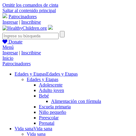
Omitir los comandos de cinta
Saltar al contenido principal
Patrocinadores
Ingresar
|
Inscribirse
Donate
Menú
Ingresar
|
Inscribirse
Inicio
Patrocinadores
Edades y Etapas
Edades y Etapas
Edades y Etapas
Adolescente
Adulto joven
Bebé
Alimentación con fórmula
Escuela primaria
Niño pequeño
Preescolar
Prenatal
Vida sana
Vida sana
Vida sana