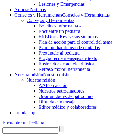
Lesiones y Emergencias
Noticias
Noticias
Consejos y Herramientas
Consejos y Herramientas
Consejos y Herramientas
Boletines informativos
Encuentre un pediatra
KidsDoc - Revise sus síntomas
Plan de acción para el control del asma
Plan familiar de uso de pantallas
Pregúntele al pediatra
Programa de mensajes de texto
Rastre​​ador de activida​d física
Retraso motor: herramienta
Nuestra misión
Nuestra misión
Nuestra misión
AAP en acción
Nuestros patrocinadores
Oportunidades de patrocinio
Difunda el mensaje
Editor médico y colaboradores
Tienda aap
Encuentre un Pediatra