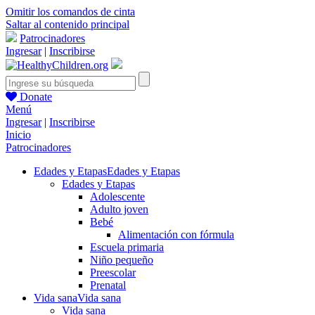
Omitir los comandos de cinta
Saltar al contenido principal
Patrocinadores
Ingresar
|
Inscribirse
Donate
Menú
Ingresar
|
Inscribirse
Inicio
Patrocinadores
Edades y Etapas
Edades y Etapas
Edades y Etapas
Adolescente
Adulto joven
Bebé
Alimentación con fórmula
Escuela primaria
Niño pequeño
Preescolar
Prenatal
Vida sana
Vida sana
Vida sana