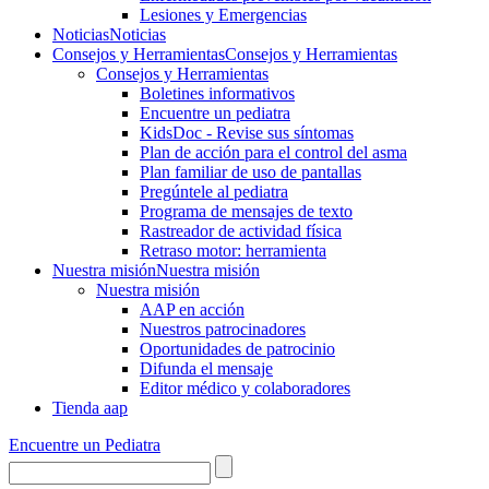
Lesiones y Emergencias
Noticias
Noticias
Consejos y Herramientas
Consejos y Herramientas
Consejos y Herramientas
Boletines informativos
Encuentre un pediatra
KidsDoc - Revise sus síntomas
Plan de acción para el control del asma
Plan familiar de uso de pantallas
Pregúntele al pediatra
Programa de mensajes de texto
Rastre​​ador de activida​d física
Retraso motor: herramienta
Nuestra misión
Nuestra misión
Nuestra misión
AAP en acción
Nuestros patrocinadores
Oportunidades de patrocinio
Difunda el mensaje
Editor médico y colaboradores
Tienda aap
Encuentre un Pediatra