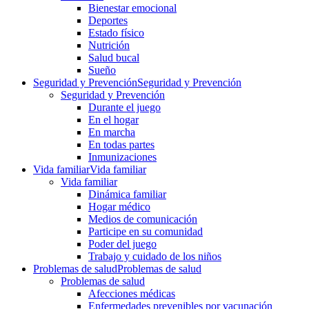
Bienestar emocional
Deportes
Estado físico
Nutrición
Salud bucal
Sueño
Seguridad y Prevención
Seguridad y Prevención
Seguridad y Prevención
Durante el juego
En el hogar
En marcha
En todas partes
Inmunizaciones
Vida familiar
Vida familiar
Vida familiar
Dinámica familiar
Hogar médico
Medios de comunicación
Participe en su comunidad
Poder del juego
Trabajo y cuidado de los niños
Problemas de salud
Problemas de salud
Problemas de salud
Afecciones médicas
Enfermedades prevenibles por vacunación