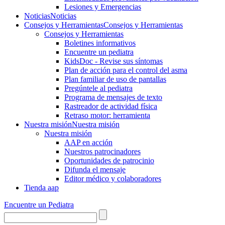
Lesiones y Emergencias
Noticias
Noticias
Consejos y Herramientas
Consejos y Herramientas
Consejos y Herramientas
Boletines informativos
Encuentre un pediatra
KidsDoc - Revise sus síntomas
Plan de acción para el control del asma
Plan familiar de uso de pantallas
Pregúntele al pediatra
Programa de mensajes de texto
Rastre​​ador de activida​d física
Retraso motor: herramienta
Nuestra misión
Nuestra misión
Nuestra misión
AAP en acción
Nuestros patrocinadores
Oportunidades de patrocinio
Difunda el mensaje
Editor médico y colaboradores
Tienda aap
Encuentre un Pediatra