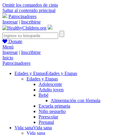
Omitir los comandos de cinta
Saltar al contenido principal
Patrocinadores
Ingresar
|
Inscribirse
Donate
Menú
Ingresar
|
Inscribirse
Inicio
Patrocinadores
Edades y Etapas
Edades y Etapas
Edades y Etapas
Adolescente
Adulto joven
Bebé
Alimentación con fórmula
Escuela primaria
Niño pequeño
Preescolar
Prenatal
Vida sana
Vida sana
Vida sana