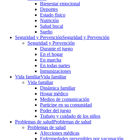
Bienestar emocional
Deportes
Estado físico
Nutrición
Salud bucal
Sueño
Seguridad y Prevención
Seguridad y Prevención
Seguridad y Prevención
Durante el juego
En el hogar
En marcha
En todas partes
Inmunizaciones
Vida familiar
Vida familiar
Vida familiar
Dinámica familiar
Hogar médico
Medios de comunicación
Participe en su comunidad
Poder del juego
Trabajo y cuidado de los niños
Problemas de salud
Problemas de salud
Problemas de salud
Afecciones médicas
Enfermedades prevenibles por vacunación