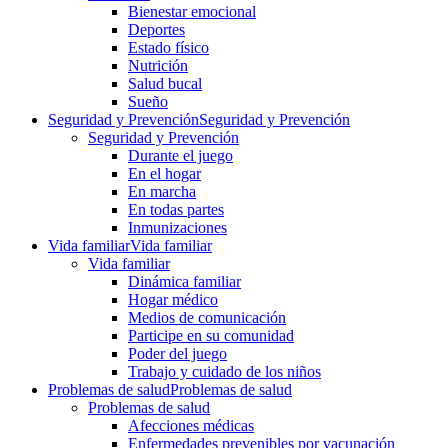
Bienestar emocional
Deportes
Estado físico
Nutrición
Salud bucal
Sueño
Seguridad y Prevención
Seguridad y Prevención
Seguridad y Prevención
Durante el juego
En el hogar
En marcha
En todas partes
Inmunizaciones
Vida familiar
Vida familiar
Vida familiar
Dinámica familiar
Hogar médico
Medios de comunicación
Participe en su comunidad
Poder del juego
Trabajo y cuidado de los niños
Problemas de salud
Problemas de salud
Problemas de salud
Afecciones médicas
Enfermedades prevenibles por vacunación