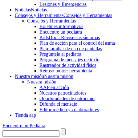
Lesiones y Emergencias
Noticias
Noticias
Consejos y Herramientas
Consejos y Herramientas
Consejos y Herramientas
Boletines informativos
Encuentre un pediatra
KidsDoc - Revise sus síntomas
Plan de acción para el control del asma
Plan familiar de uso de pantallas
Pregúntele al pediatra
Programa de mensajes de texto
Rastre​​ador de activida​d física
Retraso motor: herramienta
Nuestra misión
Nuestra misión
Nuestra misión
AAP en acción
Nuestros patrocinadores
Oportunidades de patrocinio
Difunda el mensaje
Editor médico y colaboradores
Tienda aap
Encuentre un Pediatra