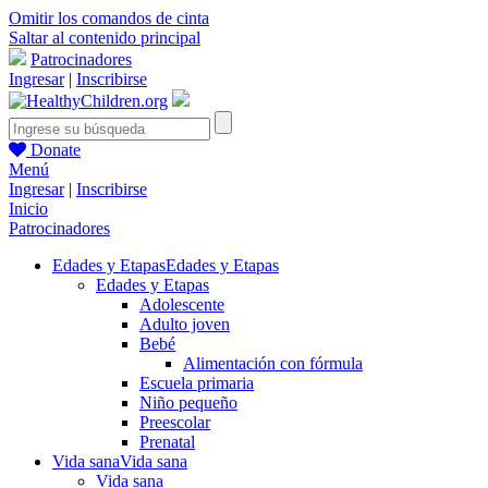
Omitir los comandos de cinta
Saltar al contenido principal
Patrocinadores
Ingresar
|
Inscribirse
Donate
Menú
Ingresar
|
Inscribirse
Inicio
Patrocinadores
Edades y Etapas
Edades y Etapas
Edades y Etapas
Adolescente
Adulto joven
Bebé
Alimentación con fórmula
Escuela primaria
Niño pequeño
Preescolar
Prenatal
Vida sana
Vida sana
Vida sana