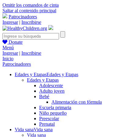
Omitir los comandos de cinta
Saltar al contenido principal
Patrocinadores
Ingresar
|
Inscribirse
Donate
Menú
Ingresar
|
Inscribirse
Inicio
Patrocinadores
Edades y Etapas
Edades y Etapas
Edades y Etapas
Adolescente
Adulto joven
Bebé
Alimentación con fórmula
Escuela primaria
Niño pequeño
Preescolar
Prenatal
Vida sana
Vida sana
Vida sana