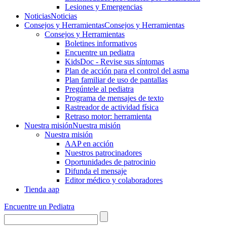
Lesiones y Emergencias
Noticias
Noticias
Consejos y Herramientas
Consejos y Herramientas
Consejos y Herramientas
Boletines informativos
Encuentre un pediatra
KidsDoc - Revise sus síntomas
Plan de acción para el control del asma
Plan familiar de uso de pantallas
Pregúntele al pediatra
Programa de mensajes de texto
Rastre​​ador de activida​d física
Retraso motor: herramienta
Nuestra misión
Nuestra misión
Nuestra misión
AAP en acción
Nuestros patrocinadores
Oportunidades de patrocinio
Difunda el mensaje
Editor médico y colaboradores
Tienda aap
Encuentre un Pediatra