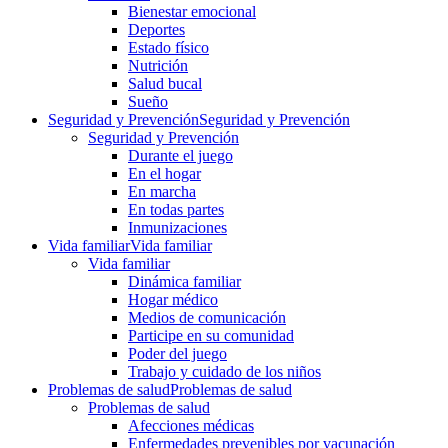
Bienestar emocional
Deportes
Estado físico
Nutrición
Salud bucal
Sueño
Seguridad y Prevención
Seguridad y Prevención
Seguridad y Prevención
Durante el juego
En el hogar
En marcha
En todas partes
Inmunizaciones
Vida familiar
Vida familiar
Vida familiar
Dinámica familiar
Hogar médico
Medios de comunicación
Participe en su comunidad
Poder del juego
Trabajo y cuidado de los niños
Problemas de salud
Problemas de salud
Problemas de salud
Afecciones médicas
Enfermedades prevenibles por vacunación