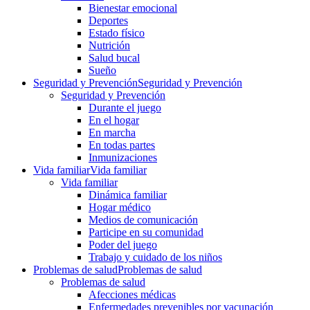
Bienestar emocional
Deportes
Estado físico
Nutrición
Salud bucal
Sueño
Seguridad y Prevención
Seguridad y Prevención
Seguridad y Prevención
Durante el juego
En el hogar
En marcha
En todas partes
Inmunizaciones
Vida familiar
Vida familiar
Vida familiar
Dinámica familiar
Hogar médico
Medios de comunicación
Participe en su comunidad
Poder del juego
Trabajo y cuidado de los niños
Problemas de salud
Problemas de salud
Problemas de salud
Afecciones médicas
Enfermedades prevenibles por vacunación