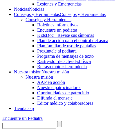
Lesiones y Emergencias
Noticias
Noticias
Consejos y Herramientas
Consejos y Herramientas
Consejos y Herramientas
Boletines informativos
Encuentre un pediatra
KidsDoc - Revise sus síntomas
Plan de acción para el control del asma
Plan familiar de uso de pantallas
Pregúntele al pediatra
Programa de mensajes de texto
Rastre​​ador de activida​d física
Retraso motor: herramienta
Nuestra misión
Nuestra misión
Nuestra misión
AAP en acción
Nuestros patrocinadores
Oportunidades de patrocinio
Difunda el mensaje
Editor médico y colaboradores
Tienda aap
Encuentre un Pediatra