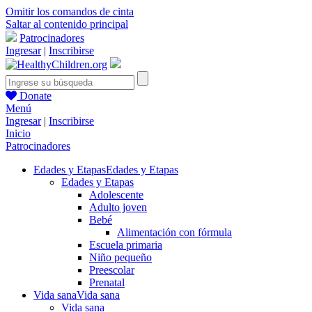
Omitir los comandos de cinta
Saltar al contenido principal
Patrocinadores
Ingresar
|
Inscribirse
Donate
Menú
Ingresar
|
Inscribirse
Inicio
Patrocinadores
Edades y Etapas
Edades y Etapas
Edades y Etapas
Adolescente
Adulto joven
Bebé
Alimentación con fórmula
Escuela primaria
Niño pequeño
Preescolar
Prenatal
Vida sana
Vida sana
Vida sana