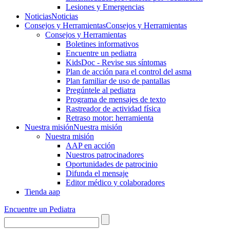
Lesiones y Emergencias
Noticias
Noticias
Consejos y Herramientas
Consejos y Herramientas
Consejos y Herramientas
Boletines informativos
Encuentre un pediatra
KidsDoc - Revise sus síntomas
Plan de acción para el control del asma
Plan familiar de uso de pantallas
Pregúntele al pediatra
Programa de mensajes de texto
Rastre​​ador de activida​d física
Retraso motor: herramienta
Nuestra misión
Nuestra misión
Nuestra misión
AAP en acción
Nuestros patrocinadores
Oportunidades de patrocinio
Difunda el mensaje
Editor médico y colaboradores
Tienda aap
Encuentre un Pediatra