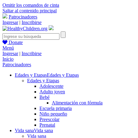
Omitir los comandos de cinta
Saltar al contenido principal
Patrocinadores
Ingresar
|
Inscribirse
Donate
Menú
Ingresar
|
Inscribirse
Inicio
Patrocinadores
Edades y Etapas
Edades y Etapas
Edades y Etapas
Adolescente
Adulto joven
Bebé
Alimentación con fórmula
Escuela primaria
Niño pequeño
Preescolar
Prenatal
Vida sana
Vida sana
Vida sana