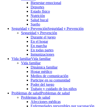
Bienestar emocional
Deportes
Estado físico
Nutrición
Salud bucal
Sueño
Seguridad y Prevención
Seguridad y Prevención
Seguridad y Prevención
Durante el juego
En el hogar
En marcha
En todas partes
Inmunizaciones
Vida familiar
Vida familiar
Vida familiar
Dinámica familiar
Hogar médico
Medios de comunicación
Participe en su comunidad
Poder del juego
Trabajo y cuidado de los niños
Problemas de salud
Problemas de salud
Problemas de salud
Afecciones médicas
Enfermedades prevenibles por vacunación