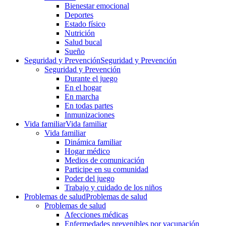
Bienestar emocional
Deportes
Estado físico
Nutrición
Salud bucal
Sueño
Seguridad y Prevención
Seguridad y Prevención
Seguridad y Prevención
Durante el juego
En el hogar
En marcha
En todas partes
Inmunizaciones
Vida familiar
Vida familiar
Vida familiar
Dinámica familiar
Hogar médico
Medios de comunicación
Participe en su comunidad
Poder del juego
Trabajo y cuidado de los niños
Problemas de salud
Problemas de salud
Problemas de salud
Afecciones médicas
Enfermedades prevenibles por vacunación