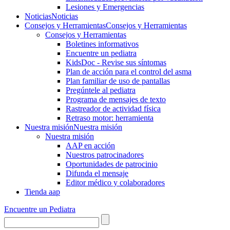
Lesiones y Emergencias
Noticias
Noticias
Consejos y Herramientas
Consejos y Herramientas
Consejos y Herramientas
Boletines informativos
Encuentre un pediatra
KidsDoc - Revise sus síntomas
Plan de acción para el control del asma
Plan familiar de uso de pantallas
Pregúntele al pediatra
Programa de mensajes de texto
Rastre​​ador de activida​d física
Retraso motor: herramienta
Nuestra misión
Nuestra misión
Nuestra misión
AAP en acción
Nuestros patrocinadores
Oportunidades de patrocinio
Difunda el mensaje
Editor médico y colaboradores
Tienda aap
Encuentre un Pediatra