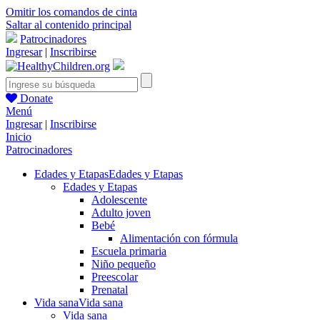
Omitir los comandos de cinta
Saltar al contenido principal
Patrocinadores
Ingresar
|
Inscribirse
Donate
Menú
Ingresar
|
Inscribirse
Inicio
Patrocinadores
Edades y Etapas
Edades y Etapas
Edades y Etapas
Adolescente
Adulto joven
Bebé
Alimentación con fórmula
Escuela primaria
Niño pequeño
Preescolar
Prenatal
Vida sana
Vida sana
Vida sana