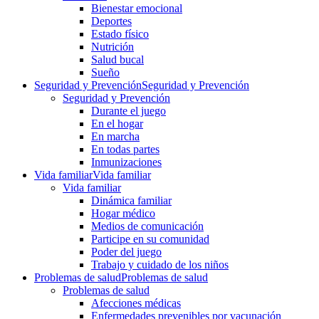
Bienestar emocional
Deportes
Estado físico
Nutrición
Salud bucal
Sueño
Seguridad y Prevención
Seguridad y Prevención
Seguridad y Prevención
Durante el juego
En el hogar
En marcha
En todas partes
Inmunizaciones
Vida familiar
Vida familiar
Vida familiar
Dinámica familiar
Hogar médico
Medios de comunicación
Participe en su comunidad
Poder del juego
Trabajo y cuidado de los niños
Problemas de salud
Problemas de salud
Problemas de salud
Afecciones médicas
Enfermedades prevenibles por vacunación