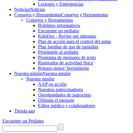
Lesiones y Emergencias
Noticias
Noticias
Consejos y Herramientas
Consejos y Herramientas
Consejos y Herramientas
Boletines informativos
Encuentre un pediatra
KidsDoc - Revise sus síntomas
Plan de acción para el control del asma
Plan familiar de uso de pantallas
Pregúntele al pediatra
Programa de mensajes de texto
Rastre​​ador de activida​d física
Retraso motor: herramienta
Nuestra misión
Nuestra misión
Nuestra misión
AAP en acción
Nuestros patrocinadores
Oportunidades de patrocinio
Difunda el mensaje
Editor médico y colaboradores
Tienda aap
Encuentre un Pediatra