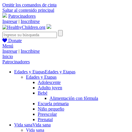
Omitir los comandos de cinta
Saltar al contenido principal
Patrocinadores
Ingresar
|
Inscribirse
Donate
Menú
Ingresar
|
Inscribirse
Inicio
Patrocinadores
Edades y Etapas
Edades y Etapas
Edades y Etapas
Adolescente
Adulto joven
Bebé
Alimentación con fórmula
Escuela primaria
Niño pequeño
Preescolar
Prenatal
Vida sana
Vida sana
Vida sana