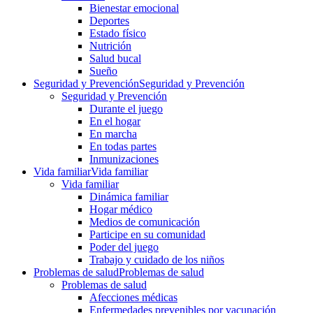
Bienestar emocional
Deportes
Estado físico
Nutrición
Salud bucal
Sueño
Seguridad y Prevención
Seguridad y Prevención
Seguridad y Prevención
Durante el juego
En el hogar
En marcha
En todas partes
Inmunizaciones
Vida familiar
Vida familiar
Vida familiar
Dinámica familiar
Hogar médico
Medios de comunicación
Participe en su comunidad
Poder del juego
Trabajo y cuidado de los niños
Problemas de salud
Problemas de salud
Problemas de salud
Afecciones médicas
Enfermedades prevenibles por vacunación