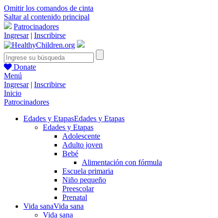
Omitir los comandos de cinta
Saltar al contenido principal
Patrocinadores
Ingresar
|
Inscribirse
Donate
Menú
Ingresar
|
Inscribirse
Inicio
Patrocinadores
Edades y Etapas
Edades y Etapas
Edades y Etapas
Adolescente
Adulto joven
Bebé
Alimentación con fórmula
Escuela primaria
Niño pequeño
Preescolar
Prenatal
Vida sana
Vida sana
Vida sana