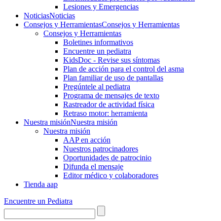
Lesiones y Emergencias
Noticias
Noticias
Consejos y Herramientas
Consejos y Herramientas
Consejos y Herramientas
Boletines informativos
Encuentre un pediatra
KidsDoc - Revise sus síntomas
Plan de acción para el control del asma
Plan familiar de uso de pantallas
Pregúntele al pediatra
Programa de mensajes de texto
Rastre​​ador de activida​d física
Retraso motor: herramienta
Nuestra misión
Nuestra misión
Nuestra misión
AAP en acción
Nuestros patrocinadores
Oportunidades de patrocinio
Difunda el mensaje
Editor médico y colaboradores
Tienda aap
Encuentre un Pediatra