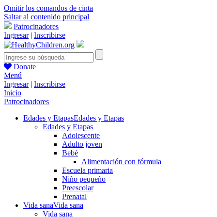
Omitir los comandos de cinta
Saltar al contenido principal
Patrocinadores
Ingresar
|
Inscribirse
Donate
Menú
Ingresar
|
Inscribirse
Inicio
Patrocinadores
Edades y Etapas
Edades y Etapas
Edades y Etapas
Adolescente
Adulto joven
Bebé
Alimentación con fórmula
Escuela primaria
Niño pequeño
Preescolar
Prenatal
Vida sana
Vida sana
Vida sana