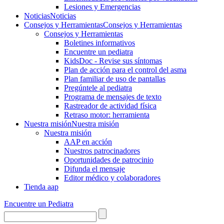
Lesiones y Emergencias
Noticias
Noticias
Consejos y Herramientas
Consejos y Herramientas
Consejos y Herramientas
Boletines informativos
Encuentre un pediatra
KidsDoc - Revise sus síntomas
Plan de acción para el control del asma
Plan familiar de uso de pantallas
Pregúntele al pediatra
Programa de mensajes de texto
Rastre​​ador de activida​d física
Retraso motor: herramienta
Nuestra misión
Nuestra misión
Nuestra misión
AAP en acción
Nuestros patrocinadores
Oportunidades de patrocinio
Difunda el mensaje
Editor médico y colaboradores
Tienda aap
Encuentre un Pediatra