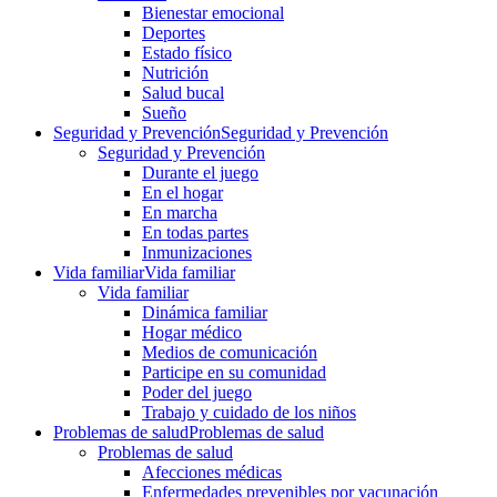
Bienestar emocional
Deportes
Estado físico
Nutrición
Salud bucal
Sueño
Seguridad y Prevención
Seguridad y Prevención
Seguridad y Prevención
Durante el juego
En el hogar
En marcha
En todas partes
Inmunizaciones
Vida familiar
Vida familiar
Vida familiar
Dinámica familiar
Hogar médico
Medios de comunicación
Participe en su comunidad
Poder del juego
Trabajo y cuidado de los niños
Problemas de salud
Problemas de salud
Problemas de salud
Afecciones médicas
Enfermedades prevenibles por vacunación