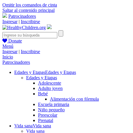
Omitir los comandos de cinta
Saltar al contenido principal
Patrocinadores
Ingresar
|
Inscribirse
Donate
Menú
Ingresar
|
Inscribirse
Inicio
Patrocinadores
Edades y Etapas
Edades y Etapas
Edades y Etapas
Adolescente
Adulto joven
Bebé
Alimentación con fórmula
Escuela primaria
Niño pequeño
Preescolar
Prenatal
Vida sana
Vida sana
Vida sana