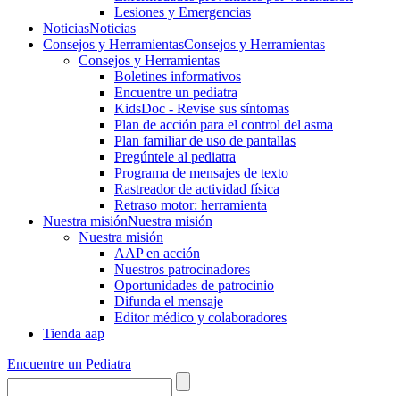
Lesiones y Emergencias
Noticias
Noticias
Consejos y Herramientas
Consejos y Herramientas
Consejos y Herramientas
Boletines informativos
Encuentre un pediatra
KidsDoc - Revise sus síntomas
Plan de acción para el control del asma
Plan familiar de uso de pantallas
Pregúntele al pediatra
Programa de mensajes de texto
Rastre​​ador de activida​d física
Retraso motor: herramienta
Nuestra misión
Nuestra misión
Nuestra misión
AAP en acción
Nuestros patrocinadores
Oportunidades de patrocinio
Difunda el mensaje
Editor médico y colaboradores
Tienda aap
Encuentre un Pediatra