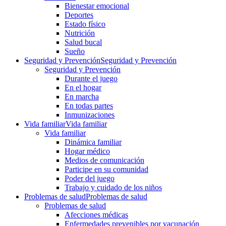
Bienestar emocional
Deportes
Estado físico
Nutrición
Salud bucal
Sueño
Seguridad y Prevención
Seguridad y Prevención
Seguridad y Prevención
Durante el juego
En el hogar
En marcha
En todas partes
Inmunizaciones
Vida familiar
Vida familiar
Vida familiar
Dinámica familiar
Hogar médico
Medios de comunicación
Participe en su comunidad
Poder del juego
Trabajo y cuidado de los niños
Problemas de salud
Problemas de salud
Problemas de salud
Afecciones médicas
Enfermedades prevenibles por vacunación