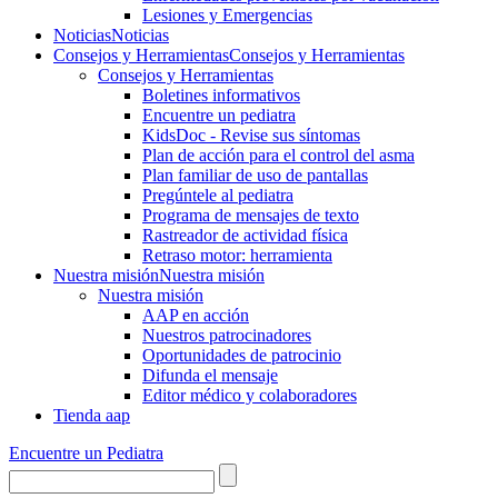
Lesiones y Emergencias
Noticias
Noticias
Consejos y Herramientas
Consejos y Herramientas
Consejos y Herramientas
Boletines informativos
Encuentre un pediatra
KidsDoc - Revise sus síntomas
Plan de acción para el control del asma
Plan familiar de uso de pantallas
Pregúntele al pediatra
Programa de mensajes de texto
Rastre​​ador de activida​d física
Retraso motor: herramienta
Nuestra misión
Nuestra misión
Nuestra misión
AAP en acción
Nuestros patrocinadores
Oportunidades de patrocinio
Difunda el mensaje
Editor médico y colaboradores
Tienda aap
Encuentre un Pediatra