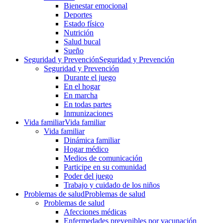
Bienestar emocional
Deportes
Estado físico
Nutrición
Salud bucal
Sueño
Seguridad y Prevención
Seguridad y Prevención
Seguridad y Prevención
Durante el juego
En el hogar
En marcha
En todas partes
Inmunizaciones
Vida familiar
Vida familiar
Vida familiar
Dinámica familiar
Hogar médico
Medios de comunicación
Participe en su comunidad
Poder del juego
Trabajo y cuidado de los niños
Problemas de salud
Problemas de salud
Problemas de salud
Afecciones médicas
Enfermedades prevenibles por vacunación