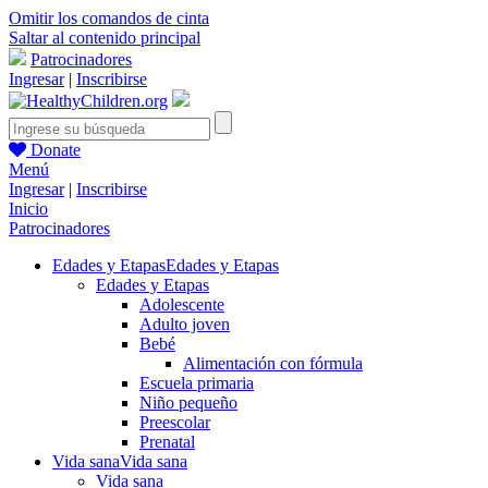
Omitir los comandos de cinta
Saltar al contenido principal
Patrocinadores
Ingresar
|
Inscribirse
Donate
Menú
Ingresar
|
Inscribirse
Inicio
Patrocinadores
Edades y Etapas
Edades y Etapas
Edades y Etapas
Adolescente
Adulto joven
Bebé
Alimentación con fórmula
Escuela primaria
Niño pequeño
Preescolar
Prenatal
Vida sana
Vida sana
Vida sana