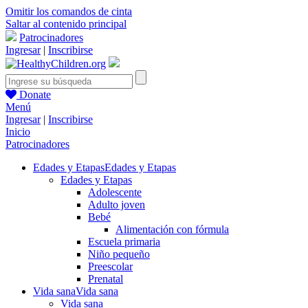
Omitir los comandos de cinta
Saltar al contenido principal
Patrocinadores
Ingresar
|
Inscribirse
Donate
Menú
Ingresar
|
Inscribirse
Inicio
Patrocinadores
Edades y Etapas
Edades y Etapas
Edades y Etapas
Adolescente
Adulto joven
Bebé
Alimentación con fórmula
Escuela primaria
Niño pequeño
Preescolar
Prenatal
Vida sana
Vida sana
Vida sana