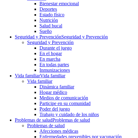
Bienestar emocional
Deportes
Estado físico
Nutrición
Salud bucal
Sueño
Seguridad y Prevención
Seguridad y Prevención
Seguridad y Prevención
Durante el juego
En el hogar
En marcha
En todas partes
Inmunizaciones
Vida familiar
Vida familiar
Vida familiar
Dinámica familiar
Hogar médico
Medios de comunicación
Participe en su comunidad
Poder del juego
Trabajo y cuidado de los niños
Problemas de salud
Problemas de salud
Problemas de salud
Afecciones médicas
Enfermedades prevenibles por vacunación