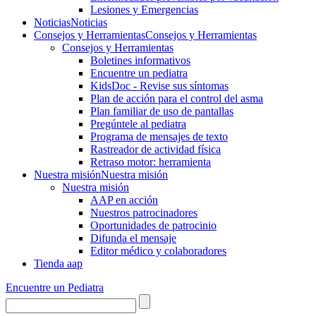
Lesiones y Emergencias
Noticias
Noticias
Consejos y Herramientas
Consejos y Herramientas
Consejos y Herramientas
Boletines informativos
Encuentre un pediatra
KidsDoc - Revise sus síntomas
Plan de acción para el control del asma
Plan familiar de uso de pantallas
Pregúntele al pediatra
Programa de mensajes de texto
Rastre​​ador de activida​d física
Retraso motor: herramienta
Nuestra misión
Nuestra misión
Nuestra misión
AAP en acción
Nuestros patrocinadores
Oportunidades de patrocinio
Difunda el mensaje
Editor médico y colaboradores
Tienda aap
Encuentre un Pediatra