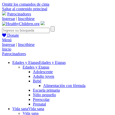
Omitir los comandos de cinta
Saltar al contenido principal
Patrocinadores
Ingresar
|
Inscribirse
Donate
Menú
Ingresar
|
Inscribirse
Inicio
Patrocinadores
Edades y Etapas
Edades y Etapas
Edades y Etapas
Adolescente
Adulto joven
Bebé
Alimentación con fórmula
Escuela primaria
Niño pequeño
Preescolar
Prenatal
Vida sana
Vida sana
Vida sana