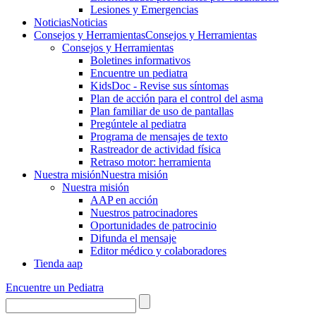
Lesiones y Emergencias
Noticias
Noticias
Consejos y Herramientas
Consejos y Herramientas
Consejos y Herramientas
Boletines informativos
Encuentre un pediatra
KidsDoc - Revise sus síntomas
Plan de acción para el control del asma
Plan familiar de uso de pantallas
Pregúntele al pediatra
Programa de mensajes de texto
Rastre​​ador de activida​d física
Retraso motor: herramienta
Nuestra misión
Nuestra misión
Nuestra misión
AAP en acción
Nuestros patrocinadores
Oportunidades de patrocinio
Difunda el mensaje
Editor médico y colaboradores
Tienda aap
Encuentre un Pediatra