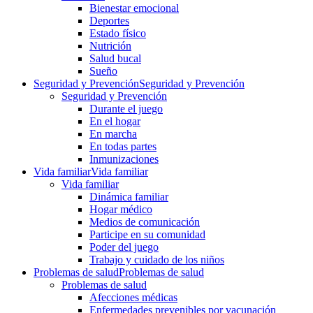
Bienestar emocional
Deportes
Estado físico
Nutrición
Salud bucal
Sueño
Seguridad y Prevención
Seguridad y Prevención
Seguridad y Prevención
Durante el juego
En el hogar
En marcha
En todas partes
Inmunizaciones
Vida familiar
Vida familiar
Vida familiar
Dinámica familiar
Hogar médico
Medios de comunicación
Participe en su comunidad
Poder del juego
Trabajo y cuidado de los niños
Problemas de salud
Problemas de salud
Problemas de salud
Afecciones médicas
Enfermedades prevenibles por vacunación