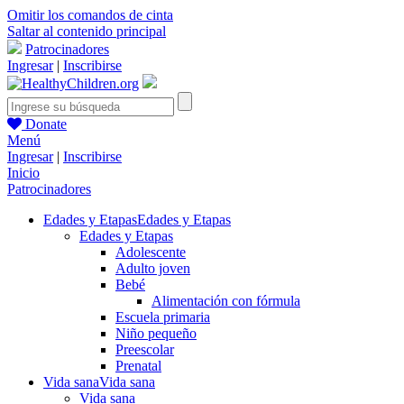
Omitir los comandos de cinta
Saltar al contenido principal
Patrocinadores
Ingresar
|
Inscribirse
Donate
Menú
Ingresar
|
Inscribirse
Inicio
Patrocinadores
Edades y Etapas
Edades y Etapas
Edades y Etapas
Adolescente
Adulto joven
Bebé
Alimentación con fórmula
Escuela primaria
Niño pequeño
Preescolar
Prenatal
Vida sana
Vida sana
Vida sana