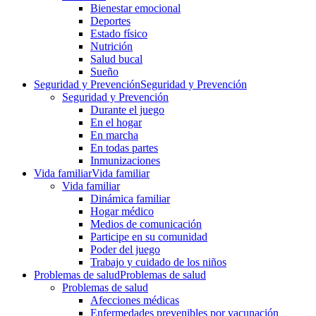
Bienestar emocional
Deportes
Estado físico
Nutrición
Salud bucal
Sueño
Seguridad y Prevención
Seguridad y Prevención
Seguridad y Prevención
Durante el juego
En el hogar
En marcha
En todas partes
Inmunizaciones
Vida familiar
Vida familiar
Vida familiar
Dinámica familiar
Hogar médico
Medios de comunicación
Participe en su comunidad
Poder del juego
Trabajo y cuidado de los niños
Problemas de salud
Problemas de salud
Problemas de salud
Afecciones médicas
Enfermedades prevenibles por vacunación