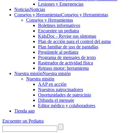
Lesiones y Emergencias
Noticias
Noticias
Consejos y Herramientas
Consejos y Herramientas
Consejos y Herramientas
Boletines informativos
Encuentre un pediatra
KidsDoc - Revise sus síntomas
Plan de acción para el control del asma
Plan familiar de uso de pantallas
Pregúntele al pediatra
Programa de mensajes de texto
Rastre​​ador de activida​d física
Retraso motor: herramienta
Nuestra misión
Nuestra misión
Nuestra misión
AAP en acción
Nuestros patrocinadores
Oportunidades de patrocinio
Difunda el mensaje
Editor médico y colaboradores
Tienda aap
Encuentre un Pediatra