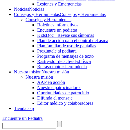
Lesiones y Emergencias
Noticias
Noticias
Consejos y Herramientas
Consejos y Herramientas
Consejos y Herramientas
Boletines informativos
Encuentre un pediatra
KidsDoc - Revise sus síntomas
Plan de acción para el control del asma
Plan familiar de uso de pantallas
Pregúntele al pediatra
Programa de mensajes de texto
Rastre​​ador de activida​d física
Retraso motor: herramienta
Nuestra misión
Nuestra misión
Nuestra misión
AAP en acción
Nuestros patrocinadores
Oportunidades de patrocinio
Difunda el mensaje
Editor médico y colaboradores
Tienda aap
Encuentre un Pediatra