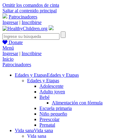
Omitir los comandos de cinta
Saltar al contenido principal
Patrocinadores
Ingresar
|
Inscribirse
Donate
Menú
Ingresar
|
Inscribirse
Inicio
Patrocinadores
Edades y Etapas
Edades y Etapas
Edades y Etapas
Adolescente
Adulto joven
Bebé
Alimentación con fórmula
Escuela primaria
Niño pequeño
Preescolar
Prenatal
Vida sana
Vida sana
Vida sana