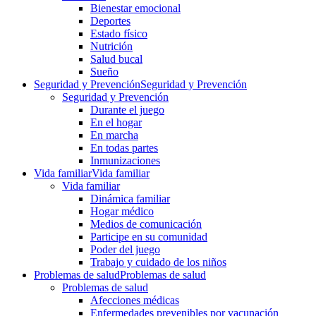
Bienestar emocional
Deportes
Estado físico
Nutrición
Salud bucal
Sueño
Seguridad y Prevención
Seguridad y Prevención
Seguridad y Prevención
Durante el juego
En el hogar
En marcha
En todas partes
Inmunizaciones
Vida familiar
Vida familiar
Vida familiar
Dinámica familiar
Hogar médico
Medios de comunicación
Participe en su comunidad
Poder del juego
Trabajo y cuidado de los niños
Problemas de salud
Problemas de salud
Problemas de salud
Afecciones médicas
Enfermedades prevenibles por vacunación