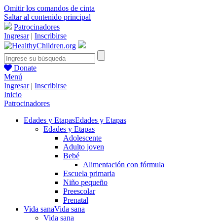
Omitir los comandos de cinta
Saltar al contenido principal
Patrocinadores
Ingresar
|
Inscribirse
Donate
Menú
Ingresar
|
Inscribirse
Inicio
Patrocinadores
Edades y Etapas
Edades y Etapas
Edades y Etapas
Adolescente
Adulto joven
Bebé
Alimentación con fórmula
Escuela primaria
Niño pequeño
Preescolar
Prenatal
Vida sana
Vida sana
Vida sana