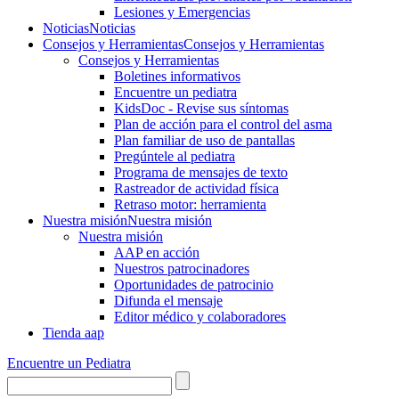
Lesiones y Emergencias
Noticias
Noticias
Consejos y Herramientas
Consejos y Herramientas
Consejos y Herramientas
Boletines informativos
Encuentre un pediatra
KidsDoc - Revise sus síntomas
Plan de acción para el control del asma
Plan familiar de uso de pantallas
Pregúntele al pediatra
Programa de mensajes de texto
Rastre​​ador de activida​d física
Retraso motor: herramienta
Nuestra misión
Nuestra misión
Nuestra misión
AAP en acción
Nuestros patrocinadores
Oportunidades de patrocinio
Difunda el mensaje
Editor médico y colaboradores
Tienda aap
Encuentre un Pediatra