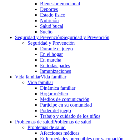
Bienestar emocional
Deportes
Estado físico
Nutrición
Salud bucal
Sueño
Seguridad y Prevención
Seguridad y Prevención
Seguridad y Prevención
Durante el juego
En el hogar
En marcha
En todas partes
Inmunizaciones
Vida familiar
Vida familiar
Vida familiar
Dinámica familiar
Hogar médico
Medios de comunicación
Participe en su comunidad
Poder del juego
Trabajo y cuidado de los niños
Problemas de salud
Problemas de salud
Problemas de salud
Afecciones médicas
Enfermedades prevenibles por vacunación