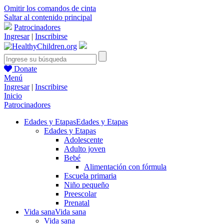
Omitir los comandos de cinta
Saltar al contenido principal
Patrocinadores
Ingresar
|
Inscribirse
Donate
Menú
Ingresar
|
Inscribirse
Inicio
Patrocinadores
Edades y Etapas
Edades y Etapas
Edades y Etapas
Adolescente
Adulto joven
Bebé
Alimentación con fórmula
Escuela primaria
Niño pequeño
Preescolar
Prenatal
Vida sana
Vida sana
Vida sana