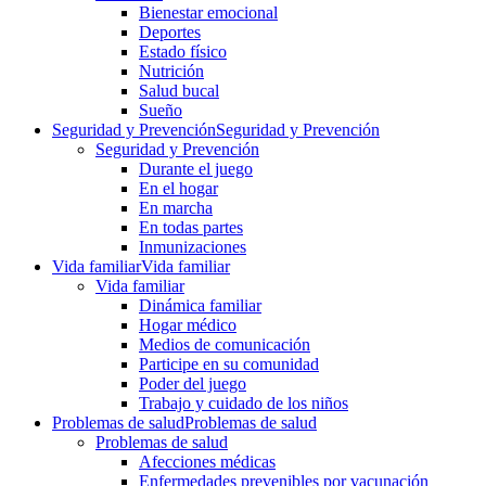
Bienestar emocional
Deportes
Estado físico
Nutrición
Salud bucal
Sueño
Seguridad y Prevención
Seguridad y Prevención
Seguridad y Prevención
Durante el juego
En el hogar
En marcha
En todas partes
Inmunizaciones
Vida familiar
Vida familiar
Vida familiar
Dinámica familiar
Hogar médico
Medios de comunicación
Participe en su comunidad
Poder del juego
Trabajo y cuidado de los niños
Problemas de salud
Problemas de salud
Problemas de salud
Afecciones médicas
Enfermedades prevenibles por vacunación