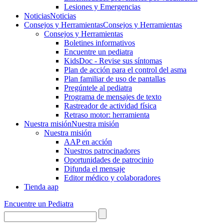
Lesiones y Emergencias
Noticias
Noticias
Consejos y Herramientas
Consejos y Herramientas
Consejos y Herramientas
Boletines informativos
Encuentre un pediatra
KidsDoc - Revise sus síntomas
Plan de acción para el control del asma
Plan familiar de uso de pantallas
Pregúntele al pediatra
Programa de mensajes de texto
Rastre​​ador de activida​d física
Retraso motor: herramienta
Nuestra misión
Nuestra misión
Nuestra misión
AAP en acción
Nuestros patrocinadores
Oportunidades de patrocinio
Difunda el mensaje
Editor médico y colaboradores
Tienda aap
Encuentre un Pediatra