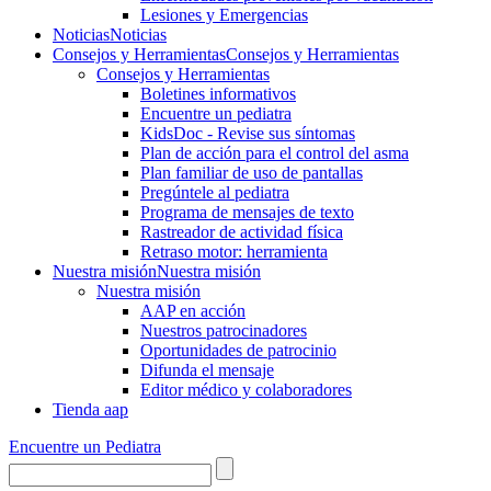
Lesiones y Emergencias
Noticias
Noticias
Consejos y Herramientas
Consejos y Herramientas
Consejos y Herramientas
Boletines informativos
Encuentre un pediatra
KidsDoc - Revise sus síntomas
Plan de acción para el control del asma
Plan familiar de uso de pantallas
Pregúntele al pediatra
Programa de mensajes de texto
Rastre​​ador de activida​d física
Retraso motor: herramienta
Nuestra misión
Nuestra misión
Nuestra misión
AAP en acción
Nuestros patrocinadores
Oportunidades de patrocinio
Difunda el mensaje
Editor médico y colaboradores
Tienda aap
Encuentre un Pediatra