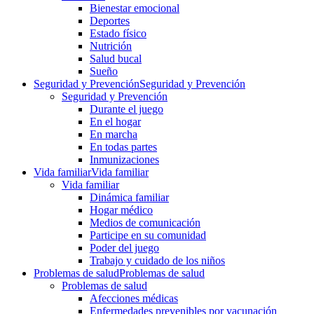
Bienestar emocional
Deportes
Estado físico
Nutrición
Salud bucal
Sueño
Seguridad y Prevención
Seguridad y Prevención
Seguridad y Prevención
Durante el juego
En el hogar
En marcha
En todas partes
Inmunizaciones
Vida familiar
Vida familiar
Vida familiar
Dinámica familiar
Hogar médico
Medios de comunicación
Participe en su comunidad
Poder del juego
Trabajo y cuidado de los niños
Problemas de salud
Problemas de salud
Problemas de salud
Afecciones médicas
Enfermedades prevenibles por vacunación