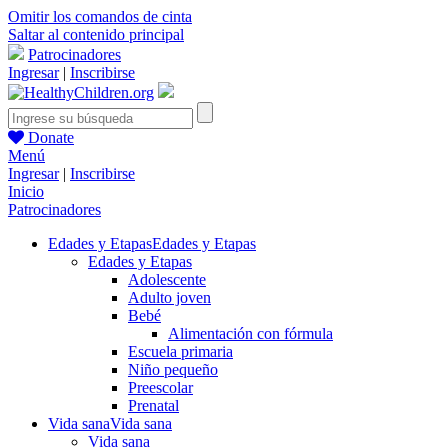
Omitir los comandos de cinta
Saltar al contenido principal
Patrocinadores
Ingresar
|
Inscribirse
Donate
Menú
Ingresar
|
Inscribirse
Inicio
Patrocinadores
Edades y Etapas
Edades y Etapas
Edades y Etapas
Adolescente
Adulto joven
Bebé
Alimentación con fórmula
Escuela primaria
Niño pequeño
Preescolar
Prenatal
Vida sana
Vida sana
Vida sana