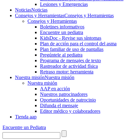
Lesiones y Emergencias
Noticias
Noticias
Consejos y Herramientas
Consejos y Herramientas
Consejos y Herramientas
Boletines informativos
Encuentre un pediatra
KidsDoc - Revise sus síntomas
Plan de acción para el control del asma
Plan familiar de uso de pantallas
Pregúntele al pediatra
Programa de mensajes de texto
Rastre​​ador de activida​d física
Retraso motor: herramienta
Nuestra misión
Nuestra misión
Nuestra misión
AAP en acción
Nuestros patrocinadores
Oportunidades de patrocinio
Difunda el mensaje
Editor médico y colaboradores
Tienda aap
Encuentre un Pediatra