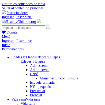
Omitir los comandos de cinta
Saltar al contenido principal
Patrocinadores
Ingresar
|
Inscribirse
Donate
Menú
Ingresar
|
Inscribirse
Inicio
Patrocinadores
Edades y Etapas
Edades y Etapas
Edades y Etapas
Adolescente
Adulto joven
Bebé
Alimentación con fórmula
Escuela primaria
Niño pequeño
Preescolar
Prenatal
Vida sana
Vida sana
Vida sana