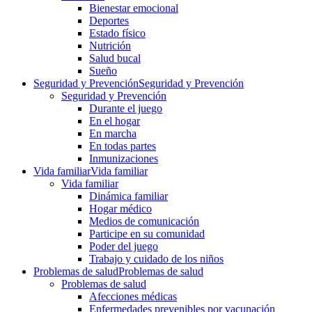
Bienestar emocional
Deportes
Estado físico
Nutrición
Salud bucal
Sueño
Seguridad y Prevención
Seguridad y Prevención
Seguridad y Prevención
Durante el juego
En el hogar
En marcha
En todas partes
Inmunizaciones
Vida familiar
Vida familiar
Vida familiar
Dinámica familiar
Hogar médico
Medios de comunicación
Participe en su comunidad
Poder del juego
Trabajo y cuidado de los niños
Problemas de salud
Problemas de salud
Problemas de salud
Afecciones médicas
Enfermedades prevenibles por vacunación