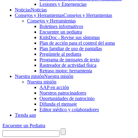
Lesiones y Emergencias
Noticias
Noticias
Consejos y Herramientas
Consejos y Herramientas
Consejos y Herramientas
Boletines informativos
Encuentre un pediatra
KidsDoc - Revise sus síntomas
Plan de acción para el control del asma
Plan familiar de uso de pantallas
Pregúntele al pediatra
Programa de mensajes de texto
Rastre​​ador de activida​d física
Retraso motor: herramienta
Nuestra misión
Nuestra misión
Nuestra misión
AAP en acción
Nuestros patrocinadores
Oportunidades de patrocinio
Difunda el mensaje
Editor médico y colaboradores
Tienda aap
Encuentre un Pediatra