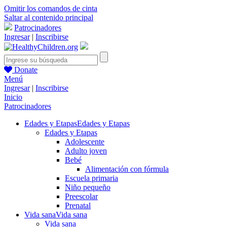
Omitir los comandos de cinta
Saltar al contenido principal
Patrocinadores
Ingresar
|
Inscribirse
Donate
Menú
Ingresar
|
Inscribirse
Inicio
Patrocinadores
Edades y Etapas
Edades y Etapas
Edades y Etapas
Adolescente
Adulto joven
Bebé
Alimentación con fórmula
Escuela primaria
Niño pequeño
Preescolar
Prenatal
Vida sana
Vida sana
Vida sana