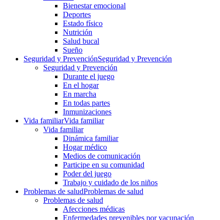
Bienestar emocional
Deportes
Estado físico
Nutrición
Salud bucal
Sueño
Seguridad y Prevención
Seguridad y Prevención
Seguridad y Prevención
Durante el juego
En el hogar
En marcha
En todas partes
Inmunizaciones
Vida familiar
Vida familiar
Vida familiar
Dinámica familiar
Hogar médico
Medios de comunicación
Participe en su comunidad
Poder del juego
Trabajo y cuidado de los niños
Problemas de salud
Problemas de salud
Problemas de salud
Afecciones médicas
Enfermedades prevenibles por vacunación