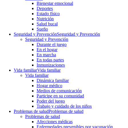
Bienestar emocional
Deportes
Estado físico
Nutrición
Salud bucal
Sueño
Seguridad y Prevención
Seguridad y Prevención
Seguridad y Prevención
Durante el juego
En el hogar
En marcha
En todas partes
Inmunizaciones
Vida familiar
Vida familiar
Vida familiar
Dinámica familiar
Hogar médico
Medios de comunicación
Participe en su comunidad
Poder del juego
Trabajo y cuidado de los niños
Problemas de salud
Problemas de salud
Problemas de salud
Afecciones médicas
Enfermedades prevenibles por vacunación