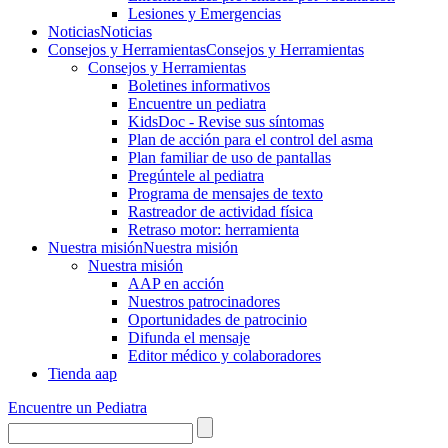
Lesiones y Emergencias
Noticias
Noticias
Consejos y Herramientas
Consejos y Herramientas
Consejos y Herramientas
Boletines informativos
Encuentre un pediatra
KidsDoc - Revise sus síntomas
Plan de acción para el control del asma
Plan familiar de uso de pantallas
Pregúntele al pediatra
Programa de mensajes de texto
Rastre​​ador de activida​d física
Retraso motor: herramienta
Nuestra misión
Nuestra misión
Nuestra misión
AAP en acción
Nuestros patrocinadores
Oportunidades de patrocinio
Difunda el mensaje
Editor médico y colaboradores
Tienda aap
Encuentre un Pediatra