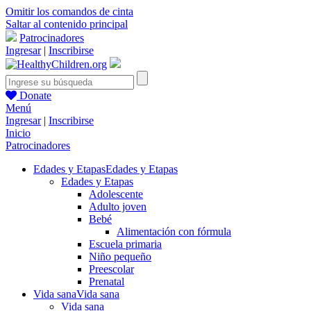
Omitir los comandos de cinta
Saltar al contenido principal
Patrocinadores
Ingresar
|
Inscribirse
Donate
Menú
Ingresar
|
Inscribirse
Inicio
Patrocinadores
Edades y Etapas
Edades y Etapas
Edades y Etapas
Adolescente
Adulto joven
Bebé
Alimentación con fórmula
Escuela primaria
Niño pequeño
Preescolar
Prenatal
Vida sana
Vida sana
Vida sana