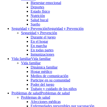
Bienestar emocional
Deportes
Estado físico
Nutrición
Salud bucal
Sueño
Seguridad y Prevención
Seguridad y Prevención
Seguridad y Prevención
Durante el juego
En el hogar
En marcha
En todas partes
Inmunizaciones
Vida familiar
Vida familiar
Vida familiar
Dinámica familiar
Hogar médico
Medios de comunicación
Participe en su comunidad
Poder del juego
Trabajo y cuidado de los niños
Problemas de salud
Problemas de salud
Problemas de salud
Afecciones médicas
Enfermedades prevenibles por vacunación