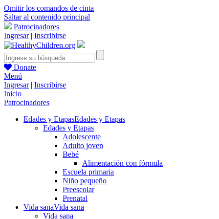
Omitir los comandos de cinta
Saltar al contenido principal
Patrocinadores
Ingresar
|
Inscribirse
Donate
Menú
Ingresar
|
Inscribirse
Inicio
Patrocinadores
Edades y Etapas
Edades y Etapas
Edades y Etapas
Adolescente
Adulto joven
Bebé
Alimentación con fórmula
Escuela primaria
Niño pequeño
Preescolar
Prenatal
Vida sana
Vida sana
Vida sana