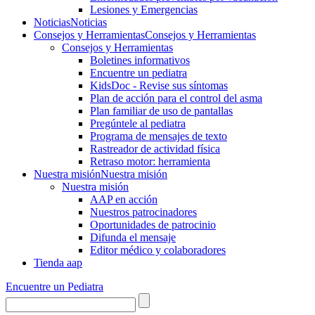
Lesiones y Emergencias
Noticias
Noticias
Consejos y Herramientas
Consejos y Herramientas
Consejos y Herramientas
Boletines informativos
Encuentre un pediatra
KidsDoc - Revise sus síntomas
Plan de acción para el control del asma
Plan familiar de uso de pantallas
Pregúntele al pediatra
Programa de mensajes de texto
Rastre​​ador de activida​d física
Retraso motor: herramienta
Nuestra misión
Nuestra misión
Nuestra misión
AAP en acción
Nuestros patrocinadores
Oportunidades de patrocinio
Difunda el mensaje
Editor médico y colaboradores
Tienda aap
Encuentre un Pediatra