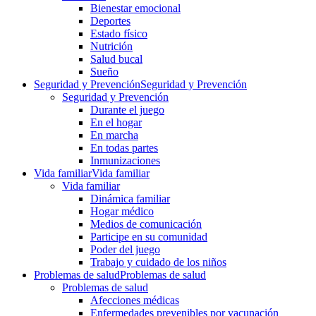
Bienestar emocional
Deportes
Estado físico
Nutrición
Salud bucal
Sueño
Seguridad y Prevención
Seguridad y Prevención
Seguridad y Prevención
Durante el juego
En el hogar
En marcha
En todas partes
Inmunizaciones
Vida familiar
Vida familiar
Vida familiar
Dinámica familiar
Hogar médico
Medios de comunicación
Participe en su comunidad
Poder del juego
Trabajo y cuidado de los niños
Problemas de salud
Problemas de salud
Problemas de salud
Afecciones médicas
Enfermedades prevenibles por vacunación