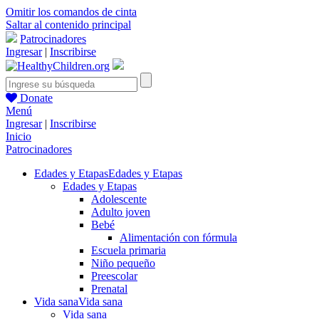
Omitir los comandos de cinta
Saltar al contenido principal
Patrocinadores
Ingresar
|
Inscribirse
Donate
Menú
Ingresar
|
Inscribirse
Inicio
Patrocinadores
Edades y Etapas
Edades y Etapas
Edades y Etapas
Adolescente
Adulto joven
Bebé
Alimentación con fórmula
Escuela primaria
Niño pequeño
Preescolar
Prenatal
Vida sana
Vida sana
Vida sana