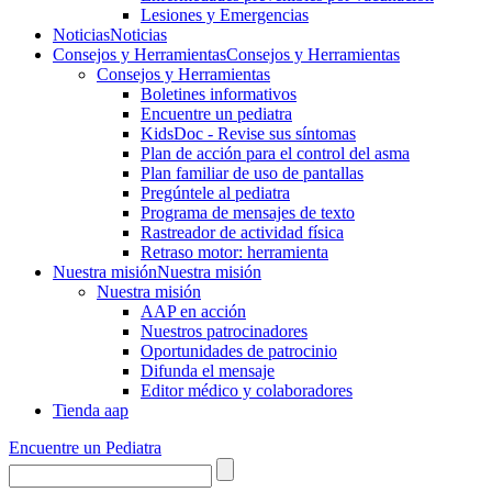
Lesiones y Emergencias
Noticias
Noticias
Consejos y Herramientas
Consejos y Herramientas
Consejos y Herramientas
Boletines informativos
Encuentre un pediatra
KidsDoc - Revise sus síntomas
Plan de acción para el control del asma
Plan familiar de uso de pantallas
Pregúntele al pediatra
Programa de mensajes de texto
Rastre​​ador de activida​d física
Retraso motor: herramienta
Nuestra misión
Nuestra misión
Nuestra misión
AAP en acción
Nuestros patrocinadores
Oportunidades de patrocinio
Difunda el mensaje
Editor médico y colaboradores
Tienda aap
Encuentre un Pediatra