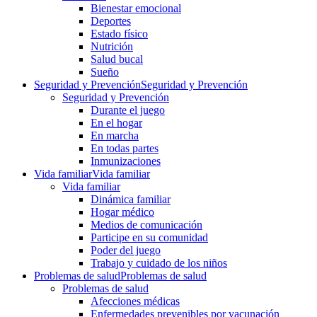
Bienestar emocional
Deportes
Estado físico
Nutrición
Salud bucal
Sueño
Seguridad y Prevención
Seguridad y Prevención
Seguridad y Prevención
Durante el juego
En el hogar
En marcha
En todas partes
Inmunizaciones
Vida familiar
Vida familiar
Vida familiar
Dinámica familiar
Hogar médico
Medios de comunicación
Participe en su comunidad
Poder del juego
Trabajo y cuidado de los niños
Problemas de salud
Problemas de salud
Problemas de salud
Afecciones médicas
Enfermedades prevenibles por vacunación