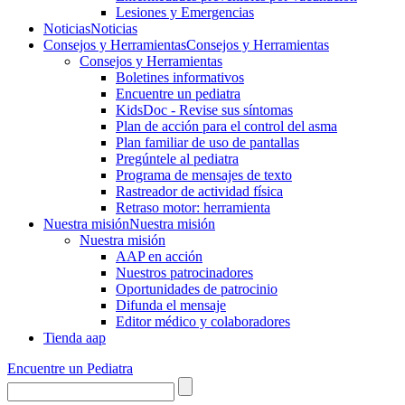
Lesiones y Emergencias
Noticias
Noticias
Consejos y Herramientas
Consejos y Herramientas
Consejos y Herramientas
Boletines informativos
Encuentre un pediatra
KidsDoc - Revise sus síntomas
Plan de acción para el control del asma
Plan familiar de uso de pantallas
Pregúntele al pediatra
Programa de mensajes de texto
Rastre​​ador de activida​d física
Retraso motor: herramienta
Nuestra misión
Nuestra misión
Nuestra misión
AAP en acción
Nuestros patrocinadores
Oportunidades de patrocinio
Difunda el mensaje
Editor médico y colaboradores
Tienda aap
Encuentre un Pediatra