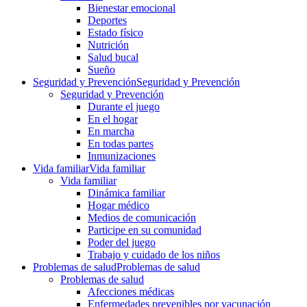
Bienestar emocional
Deportes
Estado físico
Nutrición
Salud bucal
Sueño
Seguridad y Prevención
Seguridad y Prevención
Seguridad y Prevención
Durante el juego
En el hogar
En marcha
En todas partes
Inmunizaciones
Vida familiar
Vida familiar
Vida familiar
Dinámica familiar
Hogar médico
Medios de comunicación
Participe en su comunidad
Poder del juego
Trabajo y cuidado de los niños
Problemas de salud
Problemas de salud
Problemas de salud
Afecciones médicas
Enfermedades prevenibles por vacunación