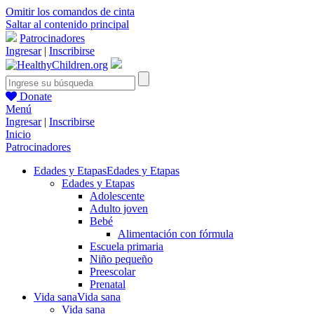
Omitir los comandos de cinta
Saltar al contenido principal
Patrocinadores
Ingresar
|
Inscribirse
Donate
Menú
Ingresar
|
Inscribirse
Inicio
Patrocinadores
Edades y Etapas
Edades y Etapas
Edades y Etapas
Adolescente
Adulto joven
Bebé
Alimentación con fórmula
Escuela primaria
Niño pequeño
Preescolar
Prenatal
Vida sana
Vida sana
Vida sana