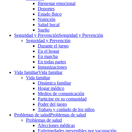
Bienestar emocional
Deportes
Estado físico
Nutrición
Salud bucal
Sueño
Seguridad y Prevención
Seguridad y Prevención
Seguridad y Prevención
Durante el juego
En el hogar
En marcha
En todas partes
Inmunizaciones
Vida familiar
Vida familiar
Vida familiar
Dinámica familiar
Hogar médico
Medios de comunicación
Participe en su comunidad
Poder del juego
Trabajo y cuidado de los niños
Problemas de salud
Problemas de salud
Problemas de salud
Afecciones médicas
Enfermedades prevenibles por vacunación