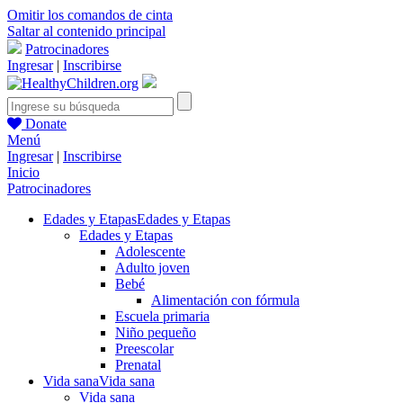
Omitir los comandos de cinta
Saltar al contenido principal
Patrocinadores
Ingresar
|
Inscribirse
Donate
Menú
Ingresar
|
Inscribirse
Inicio
Patrocinadores
Edades y Etapas
Edades y Etapas
Edades y Etapas
Adolescente
Adulto joven
Bebé
Alimentación con fórmula
Escuela primaria
Niño pequeño
Preescolar
Prenatal
Vida sana
Vida sana
Vida sana