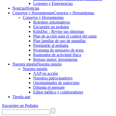
Lesiones y Emergencias
Noticias
Noticias
Consejos y Herramientas
Consejos y Herramientas
Consejos y Herramientas
Boletines informativos
Encuentre un pediatra
KidsDoc - Revise sus síntomas
Plan de acción para el control del asma
Plan familiar de uso de pantallas
Pregúntele al pediatra
Programa de mensajes de texto
Rastre​​ador de activida​d física
Retraso motor: herramienta
Nuestra misión
Nuestra misión
Nuestra misión
AAP en acción
Nuestros patrocinadores
Oportunidades de patrocinio
Difunda el mensaje
Editor médico y colaboradores
Tienda aap
Encuentre un Pediatra