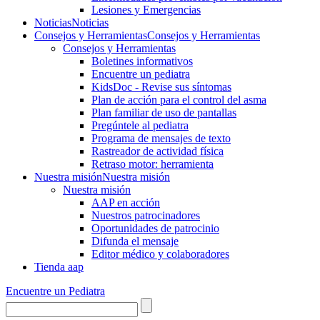
Lesiones y Emergencias
Noticias
Noticias
Consejos y Herramientas
Consejos y Herramientas
Consejos y Herramientas
Boletines informativos
Encuentre un pediatra
KidsDoc - Revise sus síntomas
Plan de acción para el control del asma
Plan familiar de uso de pantallas
Pregúntele al pediatra
Programa de mensajes de texto
Rastre​​ador de activida​d física
Retraso motor: herramienta
Nuestra misión
Nuestra misión
Nuestra misión
AAP en acción
Nuestros patrocinadores
Oportunidades de patrocinio
Difunda el mensaje
Editor médico y colaboradores
Tienda aap
Encuentre un Pediatra