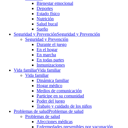
Bienestar emocional
Deportes
Estado físico
Nutrición
Salud bucal
Sueño
Seguridad y Prevención
Seguridad y Prevención
Seguridad y Prevención
Durante el juego
En el hogar
En marcha
En todas partes
Inmunizaciones
Vida familiar
Vida familiar
Vida familiar
Dinámica familiar
Hogar médico
Medios de comunicación
Participe en su comunidad
Poder del juego
Trabajo y cuidado de los niños
Problemas de salud
Problemas de salud
Problemas de salud
Afecciones médicas
Enfermedades prevenibles por vacunación