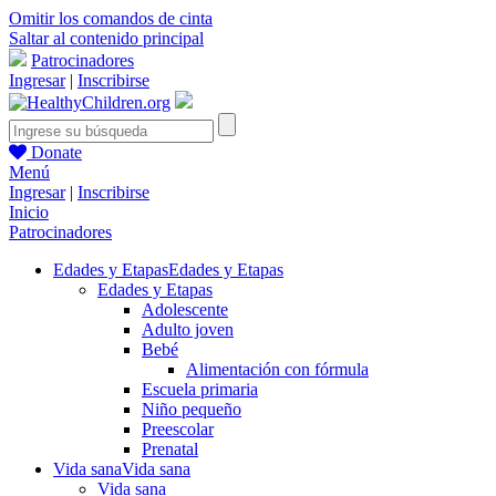
Omitir los comandos de cinta
Saltar al contenido principal
Patrocinadores
Ingresar
|
Inscribirse
Donate
Menú
Ingresar
|
Inscribirse
Inicio
Patrocinadores
Edades y Etapas
Edades y Etapas
Edades y Etapas
Adolescente
Adulto joven
Bebé
Alimentación con fórmula
Escuela primaria
Niño pequeño
Preescolar
Prenatal
Vida sana
Vida sana
Vida sana