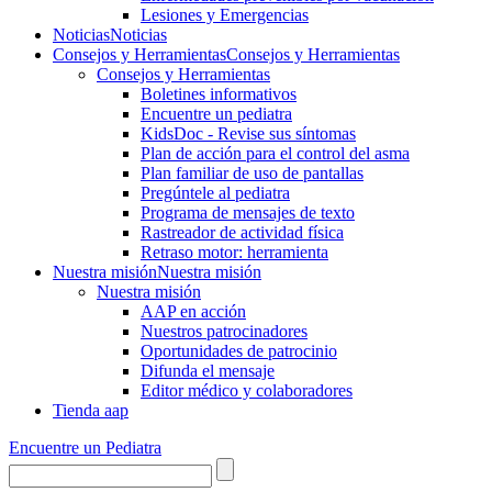
Lesiones y Emergencias
Noticias
Noticias
Consejos y Herramientas
Consejos y Herramientas
Consejos y Herramientas
Boletines informativos
Encuentre un pediatra
KidsDoc - Revise sus síntomas
Plan de acción para el control del asma
Plan familiar de uso de pantallas
Pregúntele al pediatra
Programa de mensajes de texto
Rastre​​ador de activida​d física
Retraso motor: herramienta
Nuestra misión
Nuestra misión
Nuestra misión
AAP en acción
Nuestros patrocinadores
Oportunidades de patrocinio
Difunda el mensaje
Editor médico y colaboradores
Tienda aap
Encuentre un Pediatra