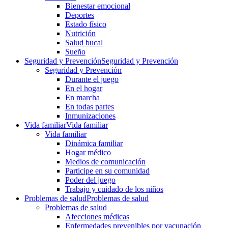
Bienestar emocional
Deportes
Estado físico
Nutrición
Salud bucal
Sueño
Seguridad y Prevención
Seguridad y Prevención
Seguridad y Prevención
Durante el juego
En el hogar
En marcha
En todas partes
Inmunizaciones
Vida familiar
Vida familiar
Vida familiar
Dinámica familiar
Hogar médico
Medios de comunicación
Participe en su comunidad
Poder del juego
Trabajo y cuidado de los niños
Problemas de salud
Problemas de salud
Problemas de salud
Afecciones médicas
Enfermedades prevenibles por vacunación