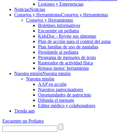
Lesiones y Emergencias
Noticias
Noticias
Consejos y Herramientas
Consejos y Herramientas
Consejos y Herramientas
Boletines informativos
Encuentre un pediatra
KidsDoc - Revise sus síntomas
Plan de acción para el control del asma
Plan familiar de uso de pantallas
Pregúntele al pediatra
Programa de mensajes de texto
Rastre​​ador de activida​d física
Retraso motor: herramienta
Nuestra misión
Nuestra misión
Nuestra misión
AAP en acción
Nuestros patrocinadores
Oportunidades de patrocinio
Difunda el mensaje
Editor médico y colaboradores
Tienda aap
Encuentre un Pediatra