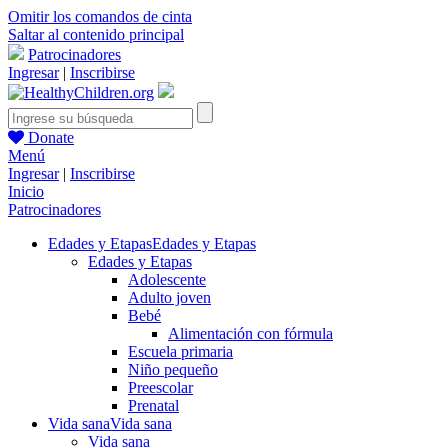
Omitir los comandos de cinta
Saltar al contenido principal
Patrocinadores
Ingresar
|
Inscribirse
Donate
Menú
Ingresar
|
Inscribirse
Inicio
Patrocinadores
Edades y Etapas
Edades y Etapas
Edades y Etapas
Adolescente
Adulto joven
Bebé
Alimentación con fórmula
Escuela primaria
Niño pequeño
Preescolar
Prenatal
Vida sana
Vida sana
Vida sana