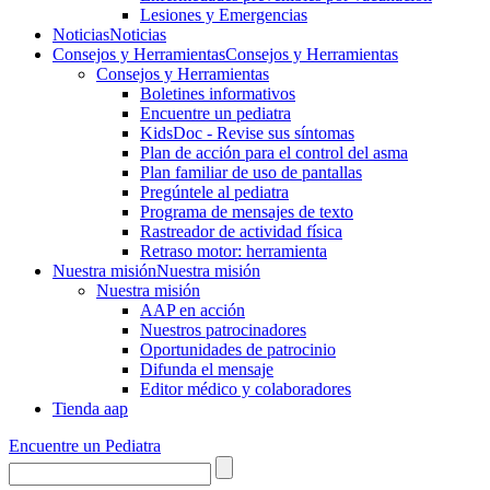
Lesiones y Emergencias
Noticias
Noticias
Consejos y Herramientas
Consejos y Herramientas
Consejos y Herramientas
Boletines informativos
Encuentre un pediatra
KidsDoc - Revise sus síntomas
Plan de acción para el control del asma
Plan familiar de uso de pantallas
Pregúntele al pediatra
Programa de mensajes de texto
Rastre​​ador de activida​d física
Retraso motor: herramienta
Nuestra misión
Nuestra misión
Nuestra misión
AAP en acción
Nuestros patrocinadores
Oportunidades de patrocinio
Difunda el mensaje
Editor médico y colaboradores
Tienda aap
Encuentre un Pediatra