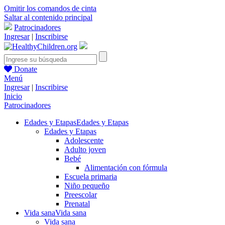
Omitir los comandos de cinta
Saltar al contenido principal
Patrocinadores
Ingresar
|
Inscribirse
Donate
Menú
Ingresar
|
Inscribirse
Inicio
Patrocinadores
Edades y Etapas
Edades y Etapas
Edades y Etapas
Adolescente
Adulto joven
Bebé
Alimentación con fórmula
Escuela primaria
Niño pequeño
Preescolar
Prenatal
Vida sana
Vida sana
Vida sana