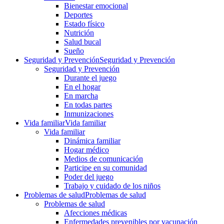
Bienestar emocional
Deportes
Estado físico
Nutrición
Salud bucal
Sueño
Seguridad y Prevención
Seguridad y Prevención
Seguridad y Prevención
Durante el juego
En el hogar
En marcha
En todas partes
Inmunizaciones
Vida familiar
Vida familiar
Vida familiar
Dinámica familiar
Hogar médico
Medios de comunicación
Participe en su comunidad
Poder del juego
Trabajo y cuidado de los niños
Problemas de salud
Problemas de salud
Problemas de salud
Afecciones médicas
Enfermedades prevenibles por vacunación