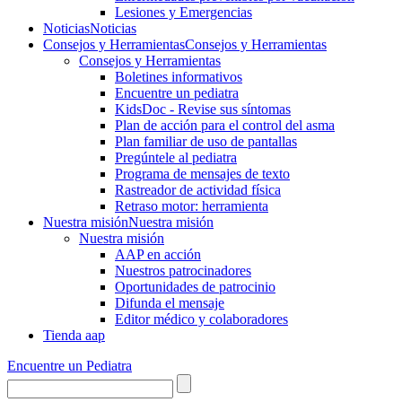
Lesiones y Emergencias
Noticias
Noticias
Consejos y Herramientas
Consejos y Herramientas
Consejos y Herramientas
Boletines informativos
Encuentre un pediatra
KidsDoc - Revise sus síntomas
Plan de acción para el control del asma
Plan familiar de uso de pantallas
Pregúntele al pediatra
Programa de mensajes de texto
Rastre​​ador de activida​d física
Retraso motor: herramienta
Nuestra misión
Nuestra misión
Nuestra misión
AAP en acción
Nuestros patrocinadores
Oportunidades de patrocinio
Difunda el mensaje
Editor médico y colaboradores
Tienda aap
Encuentre un Pediatra