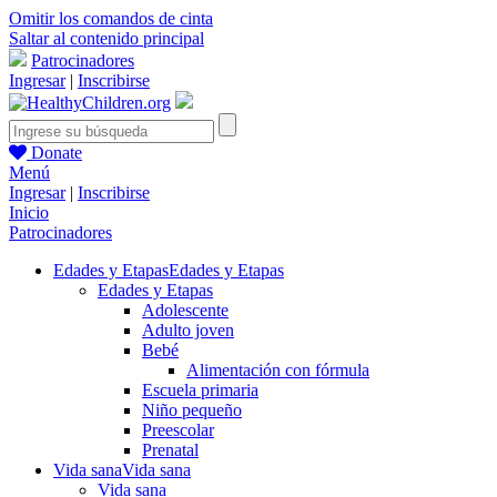
Omitir los comandos de cinta
Saltar al contenido principal
Patrocinadores
Ingresar
|
Inscribirse
Donate
Menú
Ingresar
|
Inscribirse
Inicio
Patrocinadores
Edades y Etapas
Edades y Etapas
Edades y Etapas
Adolescente
Adulto joven
Bebé
Alimentación con fórmula
Escuela primaria
Niño pequeño
Preescolar
Prenatal
Vida sana
Vida sana
Vida sana