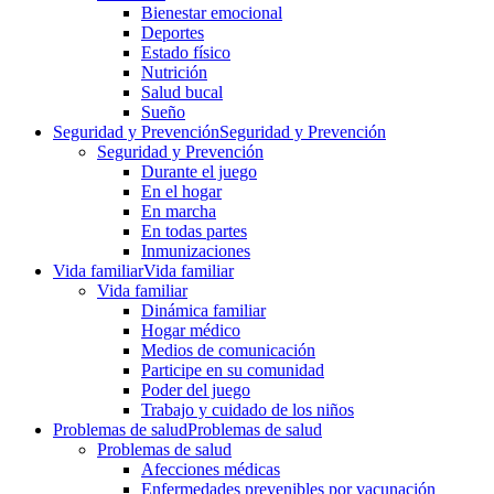
Bienestar emocional
Deportes
Estado físico
Nutrición
Salud bucal
Sueño
Seguridad y Prevención
Seguridad y Prevención
Seguridad y Prevención
Durante el juego
En el hogar
En marcha
En todas partes
Inmunizaciones
Vida familiar
Vida familiar
Vida familiar
Dinámica familiar
Hogar médico
Medios de comunicación
Participe en su comunidad
Poder del juego
Trabajo y cuidado de los niños
Problemas de salud
Problemas de salud
Problemas de salud
Afecciones médicas
Enfermedades prevenibles por vacunación