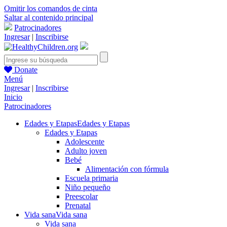
Omitir los comandos de cinta
Saltar al contenido principal
Patrocinadores
Ingresar
|
Inscribirse
Donate
Menú
Ingresar
|
Inscribirse
Inicio
Patrocinadores
Edades y Etapas
Edades y Etapas
Edades y Etapas
Adolescente
Adulto joven
Bebé
Alimentación con fórmula
Escuela primaria
Niño pequeño
Preescolar
Prenatal
Vida sana
Vida sana
Vida sana