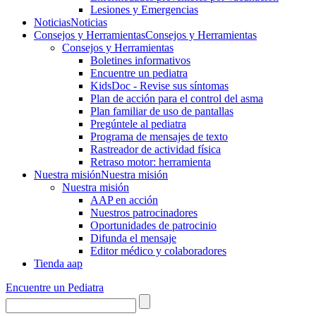
Lesiones y Emergencias
Noticias
Noticias
Consejos y Herramientas
Consejos y Herramientas
Consejos y Herramientas
Boletines informativos
Encuentre un pediatra
KidsDoc - Revise sus síntomas
Plan de acción para el control del asma
Plan familiar de uso de pantallas
Pregúntele al pediatra
Programa de mensajes de texto
Rastre​​ador de activida​d física
Retraso motor: herramienta
Nuestra misión
Nuestra misión
Nuestra misión
AAP en acción
Nuestros patrocinadores
Oportunidades de patrocinio
Difunda el mensaje
Editor médico y colaboradores
Tienda aap
Encuentre un Pediatra