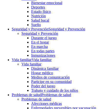
Bienestar emocional
Deportes
Estado físico
Nutrición
Salud bucal
Sueño
Seguridad y Prevención
Seguridad y Prevención
Seguridad y Prevención
Durante el juego
En el hogar
En marcha
En todas partes
Inmunizaciones
Vida familiar
Vida familiar
Vida familiar
Dinámica familiar
Hogar médico
Medios de comunicación
Participe en su comunidad
Poder del juego
Trabajo y cuidado de los niños
Problemas de salud
Problemas de salud
Problemas de salud
Afecciones médicas
Enfermedades prevenibles por vacunación