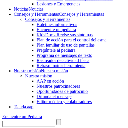
Lesiones y Emergencias
Noticias
Noticias
Consejos y Herramientas
Consejos y Herramientas
Consejos y Herramientas
Boletines informativos
Encuentre un pediatra
KidsDoc - Revise sus síntomas
Plan de acción para el control del asma
Plan familiar de uso de pantallas
Pregúntele al pediatra
Programa de mensajes de texto
Rastre​​ador de activida​d física
Retraso motor: herramienta
Nuestra misión
Nuestra misión
Nuestra misión
AAP en acción
Nuestros patrocinadores
Oportunidades de patrocinio
Difunda el mensaje
Editor médico y colaboradores
Tienda aap
Encuentre un Pediatra