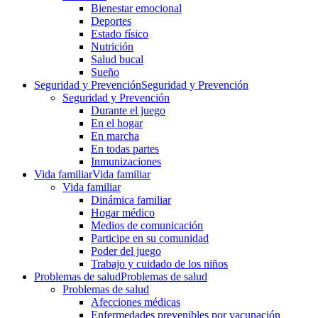
Bienestar emocional
Deportes
Estado físico
Nutrición
Salud bucal
Sueño
Seguridad y Prevención
Seguridad y Prevención
Seguridad y Prevención
Durante el juego
En el hogar
En marcha
En todas partes
Inmunizaciones
Vida familiar
Vida familiar
Vida familiar
Dinámica familiar
Hogar médico
Medios de comunicación
Participe en su comunidad
Poder del juego
Trabajo y cuidado de los niños
Problemas de salud
Problemas de salud
Problemas de salud
Afecciones médicas
Enfermedades prevenibles por vacunación