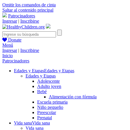
Omitir los comandos de cinta
Saltar al contenido principal
Patrocinadores
Ingresar
|
Inscribirse
Donate
Menú
Ingresar
|
Inscribirse
Inicio
Patrocinadores
Edades y Etapas
Edades y Etapas
Edades y Etapas
Adolescente
Adulto joven
Bebé
Alimentación con fórmula
Escuela primaria
Niño pequeño
Preescolar
Prenatal
Vida sana
Vida sana
Vida sana