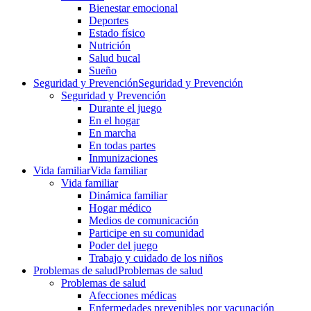
Bienestar emocional
Deportes
Estado físico
Nutrición
Salud bucal
Sueño
Seguridad y Prevención
Seguridad y Prevención
Seguridad y Prevención
Durante el juego
En el hogar
En marcha
En todas partes
Inmunizaciones
Vida familiar
Vida familiar
Vida familiar
Dinámica familiar
Hogar médico
Medios de comunicación
Participe en su comunidad
Poder del juego
Trabajo y cuidado de los niños
Problemas de salud
Problemas de salud
Problemas de salud
Afecciones médicas
Enfermedades prevenibles por vacunación