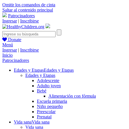
Omitir los comandos de cinta
Saltar al contenido principal
Patrocinadores
Ingresar
|
Inscribirse
Donate
Menú
Ingresar
|
Inscribirse
Inicio
Patrocinadores
Edades y Etapas
Edades y Etapas
Edades y Etapas
Adolescente
Adulto joven
Bebé
Alimentación con fórmula
Escuela primaria
Niño pequeño
Preescolar
Prenatal
Vida sana
Vida sana
Vida sana