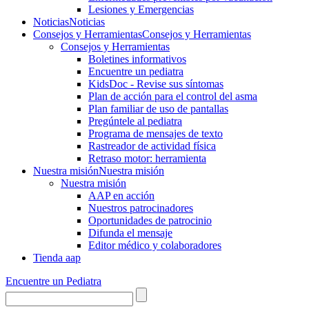
Lesiones y Emergencias
Noticias
Noticias
Consejos y Herramientas
Consejos y Herramientas
Consejos y Herramientas
Boletines informativos
Encuentre un pediatra
KidsDoc - Revise sus síntomas
Plan de acción para el control del asma
Plan familiar de uso de pantallas
Pregúntele al pediatra
Programa de mensajes de texto
Rastre​​ador de activida​d física
Retraso motor: herramienta
Nuestra misión
Nuestra misión
Nuestra misión
AAP en acción
Nuestros patrocinadores
Oportunidades de patrocinio
Difunda el mensaje
Editor médico y colaboradores
Tienda aap
Encuentre un Pediatra