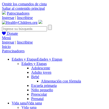
Omitir los comandos de cinta
Saltar al contenido principal
Patrocinadores
Ingresar
|
Inscribirse
Donate
Menú
Ingresar
|
Inscribirse
Inicio
Patrocinadores
Edades y Etapas
Edades y Etapas
Edades y Etapas
Adolescente
Adulto joven
Bebé
Alimentación con fórmula
Escuela primaria
Niño pequeño
Preescolar
Prenatal
Vida sana
Vida sana
Vida sana