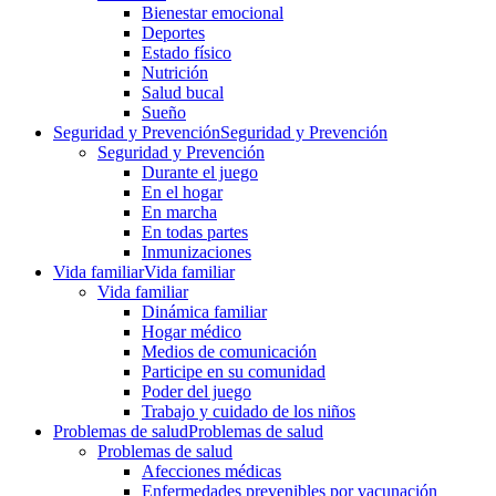
Bienestar emocional
Deportes
Estado físico
Nutrición
Salud bucal
Sueño
Seguridad y Prevención
Seguridad y Prevención
Seguridad y Prevención
Durante el juego
En el hogar
En marcha
En todas partes
Inmunizaciones
Vida familiar
Vida familiar
Vida familiar
Dinámica familiar
Hogar médico
Medios de comunicación
Participe en su comunidad
Poder del juego
Trabajo y cuidado de los niños
Problemas de salud
Problemas de salud
Problemas de salud
Afecciones médicas
Enfermedades prevenibles por vacunación